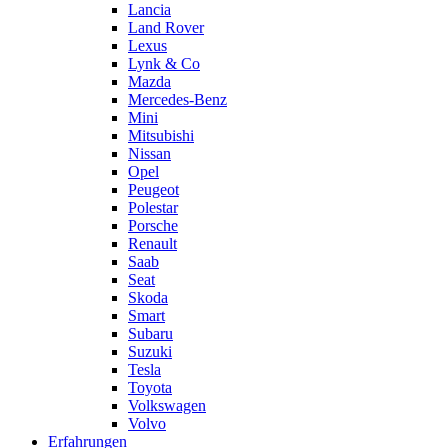
Lancia
Land Rover
Lexus
Lynk & Co
Mazda
Mercedes-Benz
Mini
Mitsubishi
Nissan
Opel
Peugeot
Polestar
Porsche
Renault
Saab
Seat
Skoda
Smart
Subaru
Suzuki
Tesla
Toyota
Volkswagen
Volvo
Erfahrungen