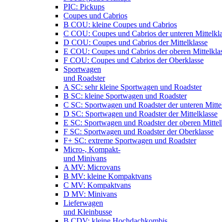
PIC: Pickups
Coupes und Cabrios
B COU: kleine Coupes und Cabrios
C COU: Coupes und Cabrios der unteren Mittelkl
D COU: Coupes und Cabrios der Mittelklasse
E COU: Coupes und Cabrios der oberen Mittelkla
F COU: Coupes und Cabrios der Oberklasse
Sportwagen
und Roadster
A SC: sehr kleine Sportwagen und Roadster
B SC: kleine Sportwagen und Roadster
C SC: Sportwagen und Roadster der unteren Mitte
D SC: Sportwagen und Roadster der Mittelklasse
E SC: Sportwagen und Roadster der oberen Mittel
F SC: Sportwagen und Roadster der Oberklasse
F+ SC: extreme Sportwagen und Roadster
Micro-, Kompakt-
und Minivans
A MV: Microvans
B MV: kleine Kompaktvans
C MV: Kompaktvans
D MV: Minivans
Lieferwagen
und Kleinbusse
B CDV: kleine Hochdachkombis