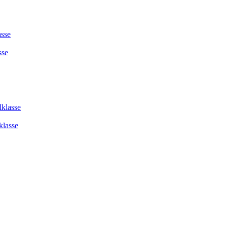
asse
sse
lklasse
klasse