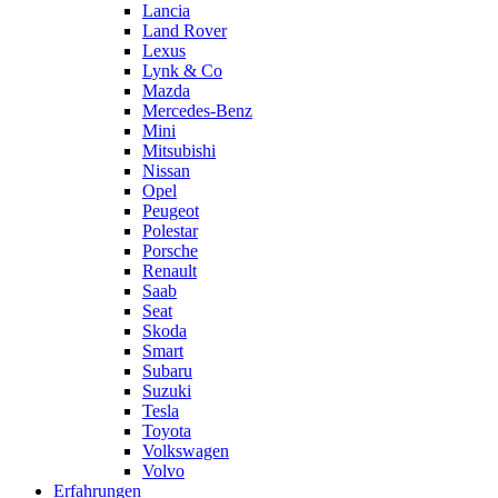
Lancia
Land Rover
Lexus
Lynk & Co
Mazda
Mercedes-Benz
Mini
Mitsubishi
Nissan
Opel
Peugeot
Polestar
Porsche
Renault
Saab
Seat
Skoda
Smart
Subaru
Suzuki
Tesla
Toyota
Volkswagen
Volvo
Erfahrungen