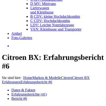
D MV: Minivans
Lieferwagen
und Kleinbusse
B CDV: kleine Hochdachkombis
C CDV: Hochdachkombis
LDV: Leichte Nutzfahrzeuge
VAN: Kleinbusse und Transporter
Artikel
Foto-Galerien
Citroen BX: Erfahrungsbericht
#6
Sie sind hier:
Home
Marken & Modelle
Citroen
Citroen BX
Erfahrungen
Erfahrungsbericht #6
Daten & Fakten
Erfahrungsberichte (41)
Bericht #6