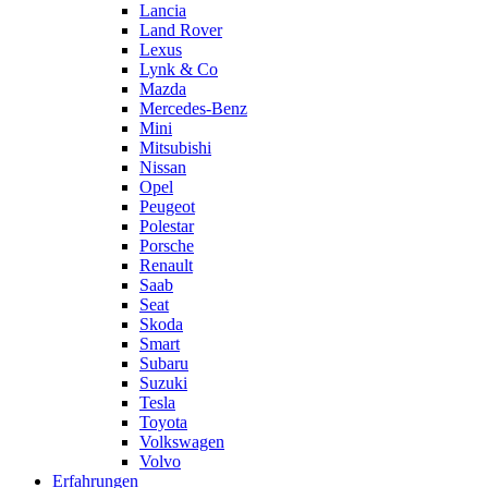
Lancia
Land Rover
Lexus
Lynk & Co
Mazda
Mercedes-Benz
Mini
Mitsubishi
Nissan
Opel
Peugeot
Polestar
Porsche
Renault
Saab
Seat
Skoda
Smart
Subaru
Suzuki
Tesla
Toyota
Volkswagen
Volvo
Erfahrungen