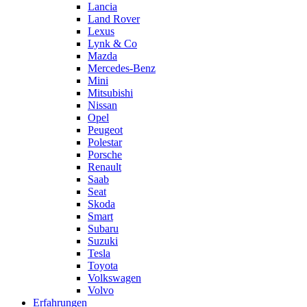
Lancia
Land Rover
Lexus
Lynk & Co
Mazda
Mercedes-Benz
Mini
Mitsubishi
Nissan
Opel
Peugeot
Polestar
Porsche
Renault
Saab
Seat
Skoda
Smart
Subaru
Suzuki
Tesla
Toyota
Volkswagen
Volvo
Erfahrungen