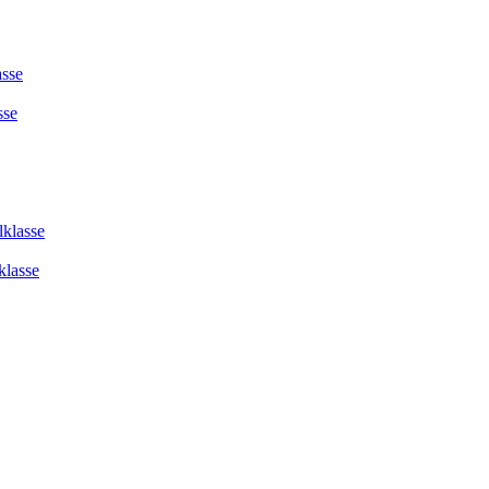
asse
sse
lklasse
klasse