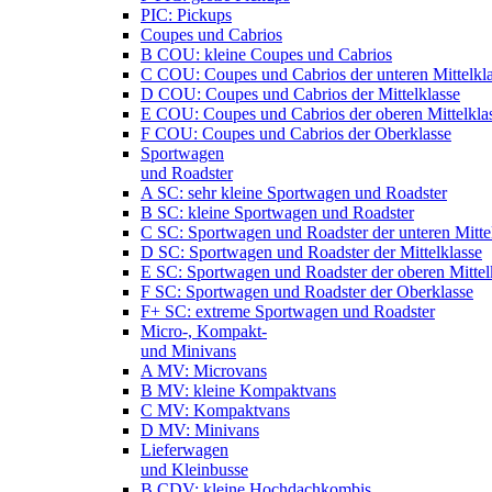
PIC: Pickups
Coupes und Cabrios
B COU: kleine Coupes und Cabrios
C COU: Coupes und Cabrios der unteren Mittelkl
D COU: Coupes und Cabrios der Mittelklasse
E COU: Coupes und Cabrios der oberen Mittelkla
F COU: Coupes und Cabrios der Oberklasse
Sportwagen
und Roadster
A SC: sehr kleine Sportwagen und Roadster
B SC: kleine Sportwagen und Roadster
C SC: Sportwagen und Roadster der unteren Mitte
D SC: Sportwagen und Roadster der Mittelklasse
E SC: Sportwagen und Roadster der oberen Mittel
F SC: Sportwagen und Roadster der Oberklasse
F+ SC: extreme Sportwagen und Roadster
Micro-, Kompakt-
und Minivans
A MV: Microvans
B MV: kleine Kompaktvans
C MV: Kompaktvans
D MV: Minivans
Lieferwagen
und Kleinbusse
B CDV: kleine Hochdachkombis