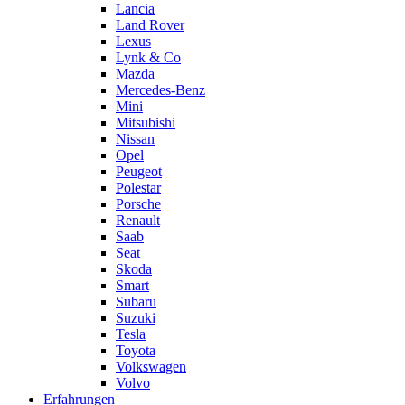
Lancia
Land Rover
Lexus
Lynk & Co
Mazda
Mercedes-Benz
Mini
Mitsubishi
Nissan
Opel
Peugeot
Polestar
Porsche
Renault
Saab
Seat
Skoda
Smart
Subaru
Suzuki
Tesla
Toyota
Volkswagen
Volvo
Erfahrungen