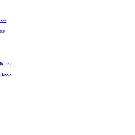
asse
sse
lklasse
klasse