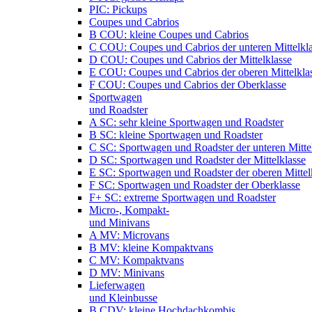
PIC: Pickups
Coupes und Cabrios
B COU: kleine Coupes und Cabrios
C COU: Coupes und Cabrios der unteren Mittelkl
D COU: Coupes und Cabrios der Mittelklasse
E COU: Coupes und Cabrios der oberen Mittelkla
F COU: Coupes und Cabrios der Oberklasse
Sportwagen
und Roadster
A SC: sehr kleine Sportwagen und Roadster
B SC: kleine Sportwagen und Roadster
C SC: Sportwagen und Roadster der unteren Mitte
D SC: Sportwagen und Roadster der Mittelklasse
E SC: Sportwagen und Roadster der oberen Mittel
F SC: Sportwagen und Roadster der Oberklasse
F+ SC: extreme Sportwagen und Roadster
Micro-, Kompakt-
und Minivans
A MV: Microvans
B MV: kleine Kompaktvans
C MV: Kompaktvans
D MV: Minivans
Lieferwagen
und Kleinbusse
B CDV: kleine Hochdachkombis