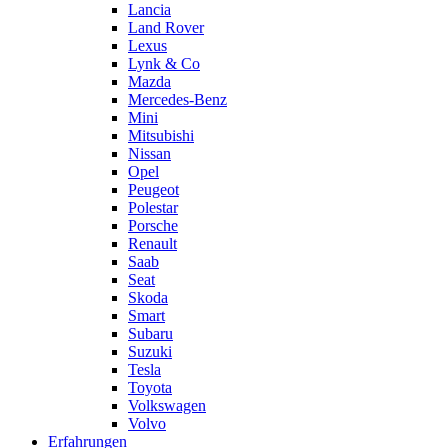
Lancia
Land Rover
Lexus
Lynk & Co
Mazda
Mercedes-Benz
Mini
Mitsubishi
Nissan
Opel
Peugeot
Polestar
Porsche
Renault
Saab
Seat
Skoda
Smart
Subaru
Suzuki
Tesla
Toyota
Volkswagen
Volvo
Erfahrungen