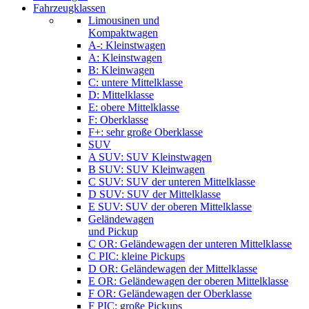
Fahrzeugklassen
Limousinen und
Kompaktwagen
A-: Kleinstwagen
A: Kleinstwagen
B: Kleinwagen
C: untere Mittelklasse
D: Mittelklasse
E: obere Mittelklasse
F: Oberklasse
F+: sehr große Oberklasse
SUV
A SUV: SUV Kleinstwagen
B SUV: SUV Kleinwagen
C SUV: SUV der unteren Mittelklasse
D SUV: SUV der Mittelklasse
E SUV: SUV der oberen Mittelklasse
Geländewagen
und Pickup
C OR: Geländewagen der unteren Mittelklasse
C PIC: kleine Pickups
D OR: Geländewagen der Mittelklasse
E OR: Geländewagen der oberen Mittelklasse
F OR: Geländewagen der Oberklasse
F PIC: große Pickups