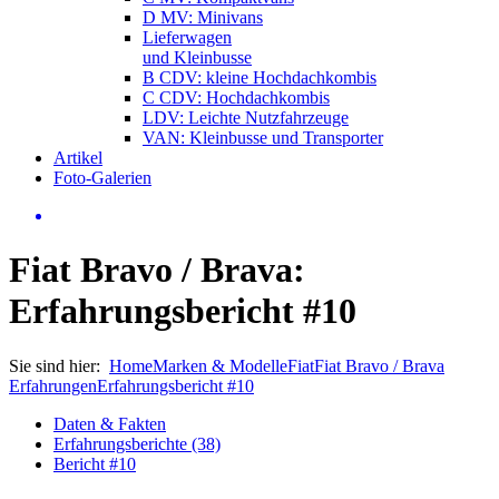
D MV: Minivans
Lieferwagen
und Kleinbusse
B CDV: kleine Hochdachkombis
C CDV: Hochdachkombis
LDV: Leichte Nutzfahrzeuge
VAN: Kleinbusse und Transporter
Artikel
Foto-Galerien
Fiat Bravo / Brava:
Erfahrungsbericht #10
Sie sind hier:
Home
Marken & Modelle
Fiat
Fiat Bravo / Brava
Erfahrungen
Erfahrungsbericht #10
Daten & Fakten
Erfahrungsberichte (38)
Bericht #10