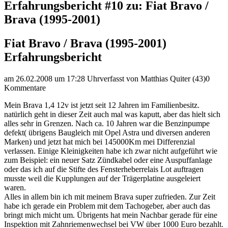
Erfahrungsbericht #10 zu: Fiat Bravo /
Brava (1995-2001)
Fiat Bravo / Brava (1995-2001)
Erfahrungsbericht
am 26.02.2008 um 17:28 Uhr
verfasst von Matthias Quiter (43)
0
Kommentare
Mein Brava 1,4 12v ist jetzt seit 12 Jahren im Familienbesitz.
natürlich geht in dieser Zeit auch mal was kaputt, aber das hielt sich
alles sehr in Grenzen. Nach ca. 10 Jahren war die Benzinpumpe
defekt( übrigens Baugleich mit Opel Astra und diversen anderen
Marken) und jetzt hat mich bei 145000Km mei Differenzial
verlassen. Einige Kleinigkeiten habe ich zwar nicht aufgeführt wie
zum Beispiel: ein neuer Satz Zündkabel oder eine Auspuffanlage
oder das ich auf die Stifte des Fensterheberrelais Lot auftragen
musste weil die Kupplungen auf der Trägerplatine ausgeleiert
waren.
Alles in allem bin ich mit meinem Brava super zufrieden. Zur Zeit
habe ich gerade ein Problem mit dem Tachogeber, aber auch das
bringt mich micht um. Übrigents hat mein Nachbar gerade für eine
Inspektion mit Zahnriemenwechsel bei VW über 1000 Euro bezahlt.