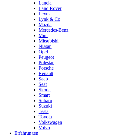
Lancia
Land Rover
Lexus
Lynk & Co
Mazda
Mercedes-Benz
Mini
Mitsubishi
Nissan
Opel
Peugeot
Polestar
Porsche
Renault
Saab
Seat
Skoda
Smart
Subaru
Suzuki
Tesla
Toyota
Volkswagen
Volvo
Erfahrungen