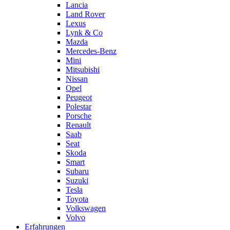
Lancia
Land Rover
Lexus
Lynk & Co
Mazda
Mercedes-Benz
Mini
Mitsubishi
Nissan
Opel
Peugeot
Polestar
Porsche
Renault
Saab
Seat
Skoda
Smart
Subaru
Suzuki
Tesla
Toyota
Volkswagen
Volvo
Erfahrungen