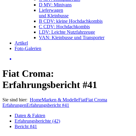
D MV: Minivans
Lieferwagen
und Kleinbusse
B CDV: kleine Hochdachkombis
C CDV: Hochdachkombis
LDV: Leichte Nutzfahrzeuge
VAN: Kleinbusse und Transporter
Artikel
Foto-Galerien
Fiat Croma:
Erfahrungsbericht #41
Sie sind hier:
Home
Marken & Modelle
Fiat
Fiat Croma
Erfahrungen
Erfahrungsbericht #41
Daten & Fakten
Erfahrungsberichte (42)
Bericht #41