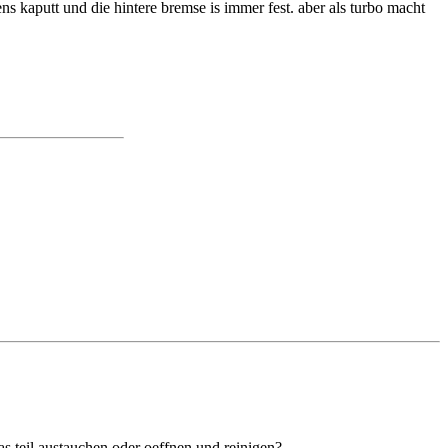
ns kaputt und die hintere bremse is immer fest. aber als turbo macht
Das teil austauchen oder oeffnen und reinigen?