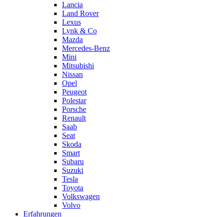
Lancia
Land Rover
Lexus
Lynk & Co
Mazda
Mercedes-Benz
Mini
Mitsubishi
Nissan
Opel
Peugeot
Polestar
Porsche
Renault
Saab
Seat
Skoda
Smart
Subaru
Suzuki
Tesla
Toyota
Volkswagen
Volvo
Erfahrungen