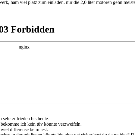
rk, ham viel platz zum einladen. nur die 2,0 liter motoren gehn meiste
h sehr zufrieden bis heute.
 bekomme ich kein tüv könnte verzweifeln.
viel differense beim test.
rachse in der mit liegen könnte bin aber net sicher hast du da ne idee? 