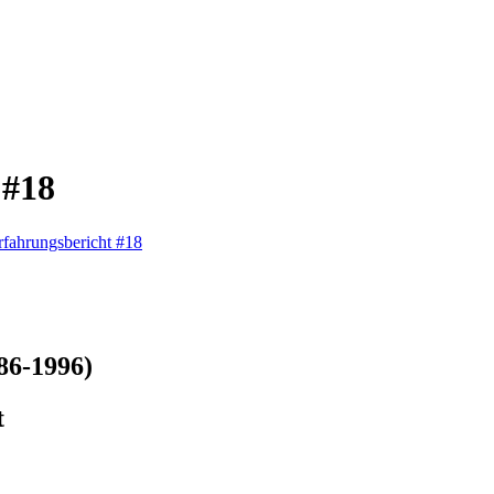
 #18
rfahrungsbericht #18
86-1996)
t