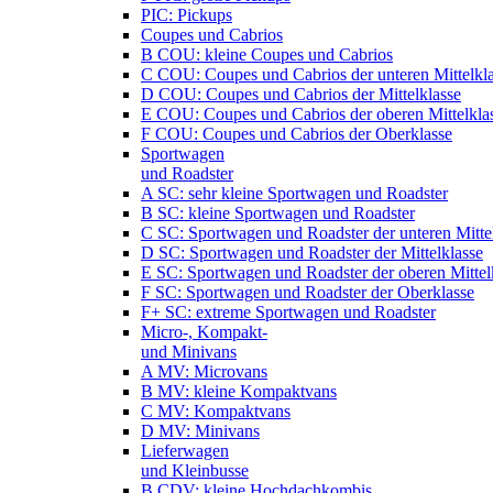
PIC: Pickups
Coupes und Cabrios
B COU: kleine Coupes und Cabrios
C COU: Coupes und Cabrios der unteren Mittelkl
D COU: Coupes und Cabrios der Mittelklasse
E COU: Coupes und Cabrios der oberen Mittelkla
F COU: Coupes und Cabrios der Oberklasse
Sportwagen
und Roadster
A SC: sehr kleine Sportwagen und Roadster
B SC: kleine Sportwagen und Roadster
C SC: Sportwagen und Roadster der unteren Mitte
D SC: Sportwagen und Roadster der Mittelklasse
E SC: Sportwagen und Roadster der oberen Mittel
F SC: Sportwagen und Roadster der Oberklasse
F+ SC: extreme Sportwagen und Roadster
Micro-, Kompakt-
und Minivans
A MV: Microvans
B MV: kleine Kompaktvans
C MV: Kompaktvans
D MV: Minivans
Lieferwagen
und Kleinbusse
B CDV: kleine Hochdachkombis