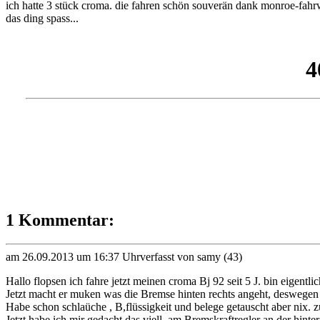
ich hatte 3 stück croma. die fahren schön souverän dank monroe-fahrwe
das ding spass...
1 Kommentar:
am 26.09.2013 um 16:37 Uhr
verfasst von samy (43)
Hallo flopsen ich fahre jetzt meinen croma Bj 92 seit 5 J. bin eigentlic
Jetzt macht er muken was die Bremse hinten rechts angeht, deswegen
Habe schon schlaüche , B,flüssigkeit und belege getauscht aber nix. zu
Jetzt habe ich mir gedacht das viell. am Bremskraftregler an der hinte