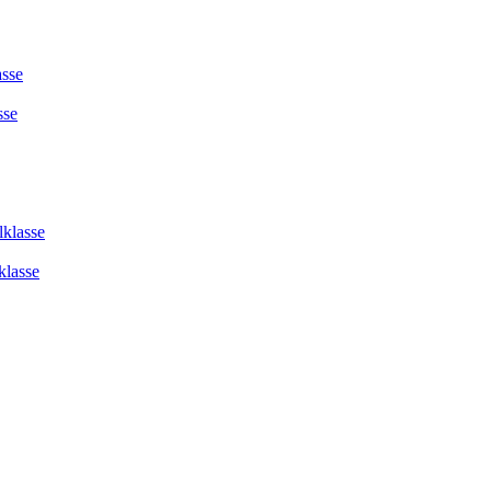
asse
sse
lklasse
klasse