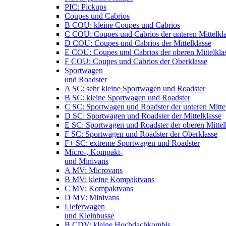
PIC: Pickups
Coupes und Cabrios
B COU: kleine Coupes und Cabrios
C COU: Coupes und Cabrios der unteren Mittelkl
D COU: Coupes und Cabrios der Mittelklasse
E COU: Coupes und Cabrios der oberen Mittelkla
F COU: Coupes und Cabrios der Oberklasse
Sportwagen
und Roadster
A SC: sehr kleine Sportwagen und Roadster
B SC: kleine Sportwagen und Roadster
C SC: Sportwagen und Roadster der unteren Mitte
D SC: Sportwagen und Roadster der Mittelklasse
E SC: Sportwagen und Roadster der oberen Mittel
F SC: Sportwagen und Roadster der Oberklasse
F+ SC: extreme Sportwagen und Roadster
Micro-, Kompakt-
und Minivans
A MV: Microvans
B MV: kleine Kompaktvans
C MV: Kompaktvans
D MV: Minivans
Lieferwagen
und Kleinbusse
B CDV: kleine Hochdachkombis