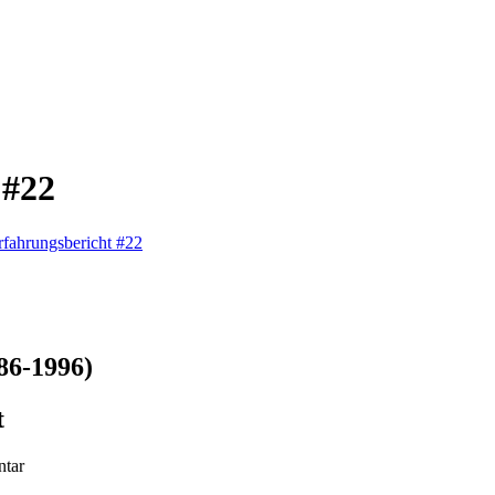
 #22
rfahrungsbericht #22
86-1996)
t
tar