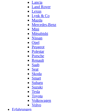
Lancia
Land Rover
Lexus
Lynk & Co
Mazda
Mercedes-Benz
Mini
Mitsubishi
Nissan
Opel
Peugeot
Polestar
Porsche
Renault
Saab
Seat
Skoda
Smart
Subaru
Suzuki
Tesla
Toyota
Volkswagen
Volvo
Erfahrungen