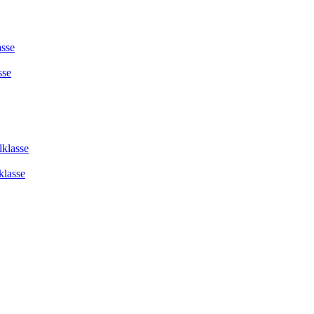
asse
sse
lklasse
klasse