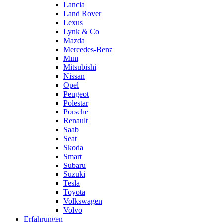
Lancia
Land Rover
Lexus
Lynk & Co
Mazda
Mercedes-Benz
Mini
Mitsubishi
Nissan
Opel
Peugeot
Polestar
Porsche
Renault
Saab
Seat
Skoda
Smart
Subaru
Suzuki
Tesla
Toyota
Volkswagen
Volvo
Erfahrungen