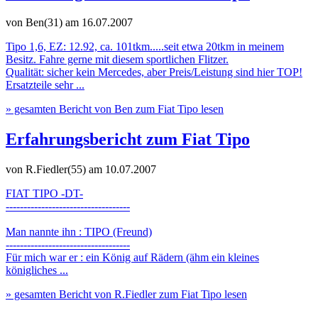
von Ben(31)
am 16.07.2007
Tipo 1,6, EZ: 12.92, ca. 101tkm.....seit etwa 20tkm in meinem
Besitz. Fahre gerne mit diesem sportlichen Flitzer.
Qualität: sicher kein Mercedes, aber Preis/Leistung sind hier TOP!
Ersatzteile sehr ...
» gesamten Bericht von Ben zum Fiat Tipo lesen
Erfahrungsbericht zum Fiat Tipo
von R.Fiedler(55)
am 10.07.2007
FIAT TIPO -DT-
-----------------------------------
Man nannte ihn : TIPO (Freund)
-----------------------------------
Für mich war er : ein König auf Rädern (ähm ein kleines
königliches ...
» gesamten Bericht von R.Fiedler zum Fiat Tipo lesen