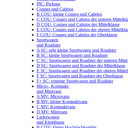
PIC: Pickups
Coupes und Cabrios
B COU: kleine Coupes und Cabrios
C COU: Coupes und Cabrios der unteren Mittelkl
D COU: Coupes und Cabrios der Mittelklasse
E COU: Coupes und Cabrios der oberen Mittelkla
F COU: Coupes und Cabrios der Oberklasse
Sportwagen
und Roadster
A SC: sehr kleine Sportwagen und Roadster
B SC: kleine Sportwagen und Roadster
C SC: Sportwagen und Roadster der unteren Mitte
D SC: Sportwagen und Roadster der Mittelklasse
E SC: Sportwagen und Roadster der oberen Mittel
F SC: Sportwagen und Roadster der Oberklasse
F+ SC: extreme Sportwagen und Roadster
Micro-, Kompakt-
und Minivans
A MV: Microvans
B MV: kleine Kompaktvans
C MV: Kompaktvans
D MV: Minivans
Lieferwagen
und Kleinbusse
B CDV: kleine Hochdachkombis