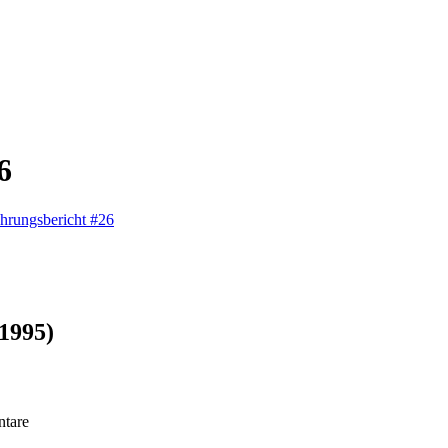
6
hrungsbericht #26
-1995)
tare