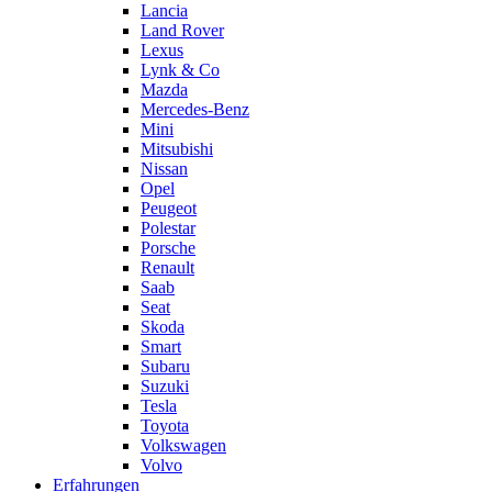
Lancia
Land Rover
Lexus
Lynk & Co
Mazda
Mercedes-Benz
Mini
Mitsubishi
Nissan
Opel
Peugeot
Polestar
Porsche
Renault
Saab
Seat
Skoda
Smart
Subaru
Suzuki
Tesla
Toyota
Volkswagen
Volvo
Erfahrungen