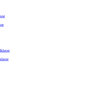
asse
sse
lklasse
klasse