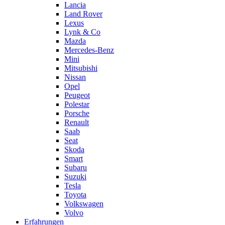
Lancia
Land Rover
Lexus
Lynk & Co
Mazda
Mercedes-Benz
Mini
Mitsubishi
Nissan
Opel
Peugeot
Polestar
Porsche
Renault
Saab
Seat
Skoda
Smart
Subaru
Suzuki
Tesla
Toyota
Volkswagen
Volvo
Erfahrungen