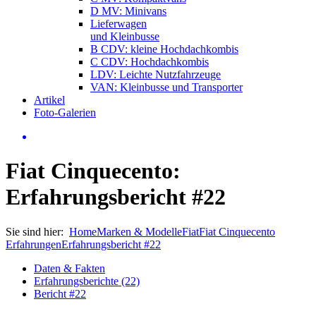
D MV: Minivans
Lieferwagen
und Kleinbusse
B CDV: kleine Hochdachkombis
C CDV: Hochdachkombis
LDV: Leichte Nutzfahrzeuge
VAN: Kleinbusse und Transporter
Artikel
Foto-Galerien
Fiat Cinquecento:
Erfahrungsbericht #22
Sie sind hier:
Home
Marken & Modelle
Fiat
Fiat Cinquecento
Erfahrungen
Erfahrungsbericht #22
Daten & Fakten
Erfahrungsberichte (22)
Bericht #22