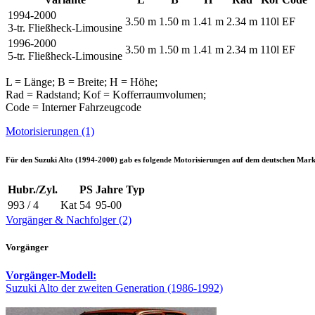
1994-2000
3.50 m
1.50 m
1.41 m
2.34 m
110l
EF
3-tr. Fließheck-Limousine
1996-2000
3.50 m
1.50 m
1.41 m
2.34 m
110l
EF
5-tr. Fließheck-Limousine
L = Länge; B = Breite; H = Höhe;
Rad = Radstand; Kof = Kofferraumvolumen;
Code = Interner Fahrzeugcode
Motorisierungen (1)
Für den
Suzuki Alto (1994-2000)
gab es folgende Motorisierungen auf dem deutschen Mark
Hubr./Zyl.
PS
Jahre
Typ
993 / 4
Kat
54
95-00
Vorgänger & Nachfolger (2)
Vorgänger
Vorgänger-Modell:
Suzuki Alto der zweiten Generation (1986-1992)