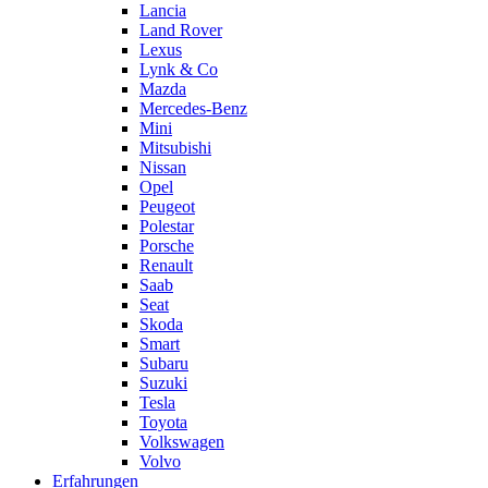
Lancia
Land Rover
Lexus
Lynk & Co
Mazda
Mercedes-Benz
Mini
Mitsubishi
Nissan
Opel
Peugeot
Polestar
Porsche
Renault
Saab
Seat
Skoda
Smart
Subaru
Suzuki
Tesla
Toyota
Volkswagen
Volvo
Erfahrungen