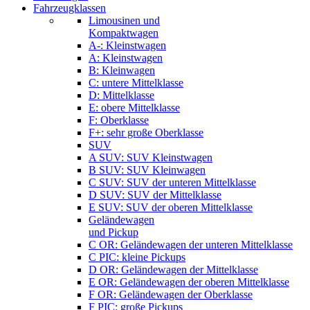
Fahrzeugklassen
Limousinen und
Kompaktwagen
A-: Kleinstwagen
A: Kleinstwagen
B: Kleinwagen
C: untere Mittelklasse
D: Mittelklasse
E: obere Mittelklasse
F: Oberklasse
F+: sehr große Oberklasse
SUV
A SUV: SUV Kleinstwagen
B SUV: SUV Kleinwagen
C SUV: SUV der unteren Mittelklasse
D SUV: SUV der Mittelklasse
E SUV: SUV der oberen Mittelklasse
Geländewagen
und Pickup
C OR: Geländewagen der unteren Mittelklasse
C PIC: kleine Pickups
D OR: Geländewagen der Mittelklasse
E OR: Geländewagen der oberen Mittelklasse
F OR: Geländewagen der Oberklasse
F PIC: große Pickups