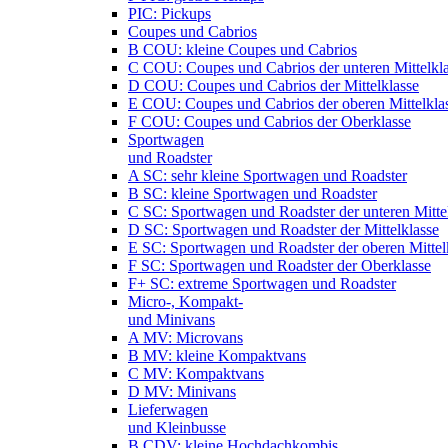
PIC: Pickups
Coupes und Cabrios
B COU: kleine Coupes und Cabrios
C COU: Coupes und Cabrios der unteren Mittelkl
D COU: Coupes und Cabrios der Mittelklasse
E COU: Coupes und Cabrios der oberen Mittelkla
F COU: Coupes und Cabrios der Oberklasse
Sportwagen
und Roadster
A SC: sehr kleine Sportwagen und Roadster
B SC: kleine Sportwagen und Roadster
C SC: Sportwagen und Roadster der unteren Mitte
D SC: Sportwagen und Roadster der Mittelklasse
E SC: Sportwagen und Roadster der oberen Mittel
F SC: Sportwagen und Roadster der Oberklasse
F+ SC: extreme Sportwagen und Roadster
Micro-, Kompakt-
und Minivans
A MV: Microvans
B MV: kleine Kompaktvans
C MV: Kompaktvans
D MV: Minivans
Lieferwagen
und Kleinbusse
B CDV: kleine Hochdachkombis