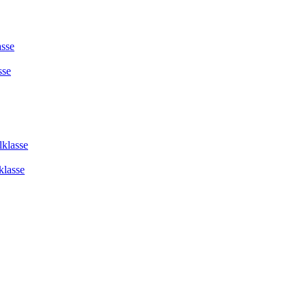
asse
sse
lklasse
klasse