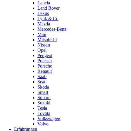
Lancia
Land Rover
Lexus
Lynk & Co
Mazda
Mercedes-Benz
Mini
Mitsubishi
Nissan
Opel
Peugeot
Polestar
Porsche
Renault
Saab
Seat
Skoda
Smart
Subaru
Suzuki
Tesla
Toyota
Volkswagen
Volvo
Erfahrungen