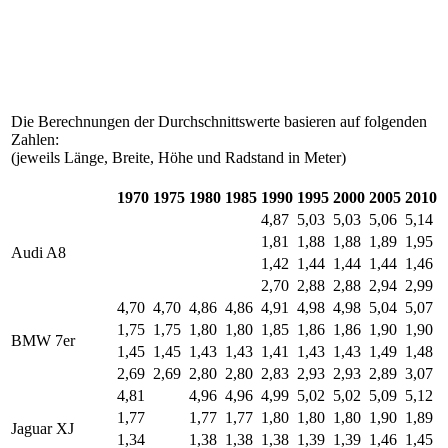
Die Berechnungen der Durchschnittswerte basieren auf folgenden
Zahlen:
(jeweils Länge, Breite, Höhe und Radstand in Meter)
1970
1975
1980
1985
1990
1995
2000
2005
2010
4,87
5,03
5,03
5,06
5,14
1,81
1,88
1,88
1,89
1,95
Audi A8
1,42
1,44
1,44
1,44
1,46
2,70
2,88
2,88
2,94
2,99
4,70
4,70
4,86
4,86
4,91
4,98
4,98
5,04
5,07
1,75
1,75
1,80
1,80
1,85
1,86
1,86
1,90
1,90
BMW 7er
1,45
1,45
1,43
1,43
1,41
1,43
1,43
1,49
1,48
2,69
2,69
2,80
2,80
2,83
2,93
2,93
2,89
3,07
4,81
4,96
4,96
4,99
5,02
5,02
5,09
5,12
1,77
1,77
1,77
1,80
1,80
1,80
1,90
1,89
Jaguar XJ
1,34
1,38
1,38
1,38
1,39
1,39
1,46
1,45