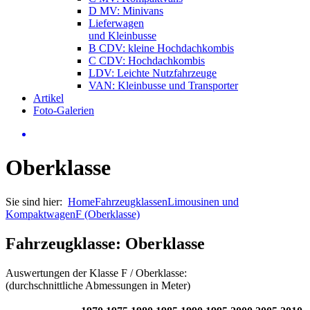
D MV: Minivans
Lieferwagen
und Kleinbusse
B CDV: kleine Hochdachkombis
C CDV: Hochdachkombis
LDV: Leichte Nutzfahrzeuge
VAN: Kleinbusse und Transporter
Artikel
Foto-Galerien
Oberklasse
Sie sind hier:
Home
Fahrzeugklassen
Limousinen und
Kompaktwagen
F (Oberklasse)
Fahrzeugklasse: Oberklasse
Auswertungen der Klasse F / Oberklasse:
(durchschnittliche Abmessungen in Meter)