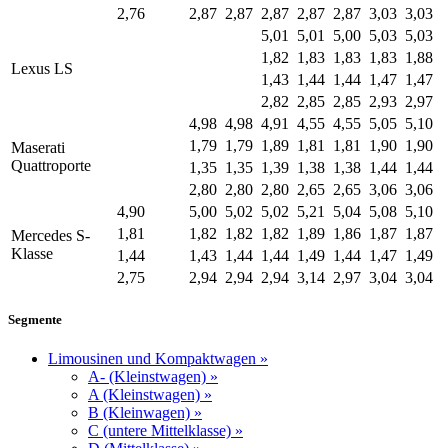
2,76
2,87
2,87
2,87
2,87
2,87
3,03
3,03
5,01
5,01
5,00
5,03
5,03
1,82
1,83
1,83
1,83
1,88
Lexus LS
1,43
1,44
1,44
1,47
1,47
2,82
2,85
2,85
2,93
2,97
4,98
4,98
4,91
4,55
4,55
5,05
5,10
1,79
1,79
1,89
1,81
1,81
1,90
1,90
Maserati
Quattroporte
1,35
1,35
1,39
1,38
1,38
1,44
1,44
2,80
2,80
2,80
2,65
2,65
3,06
3,06
4,90
5,00
5,02
5,02
5,21
5,04
5,08
5,10
1,81
1,82
1,82
1,82
1,89
1,86
1,87
1,87
Mercedes S-
Klasse
1,44
1,43
1,44
1,44
1,49
1,44
1,47
1,49
2,75
2,94
2,94
2,94
3,14
2,97
3,04
3,04
Segmente
Limousinen und Kompaktwagen »
A- (Kleinstwagen) »
A (Kleinstwagen) »
B (Kleinwagen) »
C (untere Mittelklasse) »