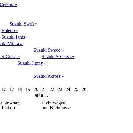
Celerio »
Suzuki Swift »
Baleno »
Suzuki Ignis »
uki Vitara »
Suzuki Swace »
 S-Cross »
Suzuki S-Cross »
Suzuki Jimny »
Suzuki Across »
16
17
18
19
20
21
22
23
24
25
26
2020
...
ländewagen
Lieferwagen
 Pickup
und Kleinbusse