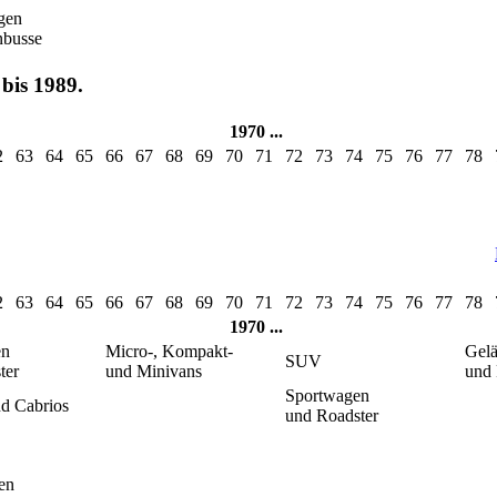
gen
nbusse
 bis 1989.
1970 ...
2
63
64
65
66
67
68
69
70
71
72
73
74
75
76
77
78
2
63
64
65
66
67
68
69
70
71
72
73
74
75
76
77
78
1970 ...
en
Micro-, Kompakt-
Gel
SUV
ter
und Minivans
und 
Sportwagen
d Cabrios
und Roadster
en