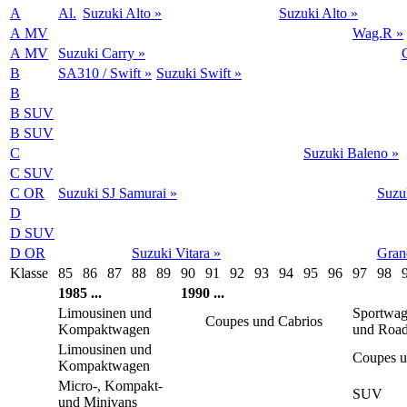
A
Al.
Suzuki Alto »
Suzuki Alto »
A MV
Wag.R »
A MV
Suzuki Carry »
B
SA310 / Swift »
Suzuki Swift »
B
B SUV
B SUV
C
Suzuki Baleno »
C SUV
C OR
Suzuki SJ Samurai »
Suzu
D
D SUV
D OR
Suzuki Vitara »
Gran
Klasse
85
86
87
88
89
90
91
92
93
94
95
96
97
98
1985
...
1990
...
Limousinen und
Sportwa
Coupes und Cabrios
Kompaktwagen
und Road
Limousinen und
Coupes u
Kompaktwagen
Micro-, Kompakt-
SUV
und Minivans