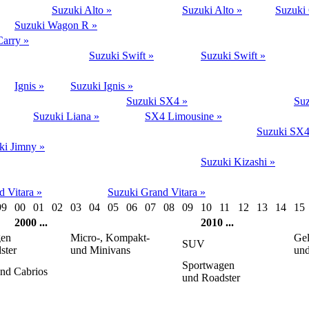
Suzuki Alto »
Suzuki Alto »
Suzuki 
Suzuki Wagon R »
Carry »
Suzuki Swift »
Suzuki Swift »
Ignis »
Suzuki Ignis »
Suzuki SX4 »
Suz
Suzuki Liana »
SX4 Limousine »
Suzuki SX4
ki Jimny »
Suzuki Kizashi »
d Vitara »
Suzuki Grand Vitara »
99
00
01
02
03
04
05
06
07
08
09
10
11
12
13
14
15
2000
...
2010
...
gen
Micro-, Kompakt-
Ge
SUV
ster
und Minivans
und
Sportwagen
nd Cabrios
und Roadster