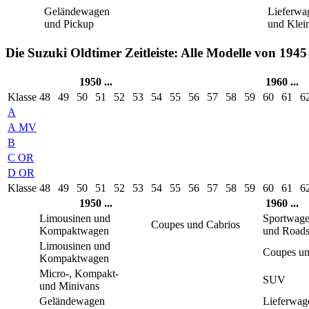
Geländewagen
Lieferwa
und Pickup
und Klei
Die Suzuki Oldtimer Zeitleiste: Alle Modelle von 1945
1950 ...
1960 ...
Klasse
48
49
50
51
52
53
54
55
56
57
58
59
60
61
6
A
A MV
B
C OR
D OR
Klasse
48
49
50
51
52
53
54
55
56
57
58
59
60
61
6
1950 ...
1960 ...
Limousinen und
Sportwag
Coupes und Cabrios
Kompaktwagen
und Roads
Limousinen und
Coupes un
Kompaktwagen
Micro-, Kompakt-
SUV
und Minivans
Geländewagen
Lieferwag