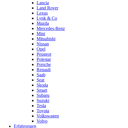
Lancia
Land Rover
Lexus
Lynk & Co
Mazda
Mercedes-Benz
Mini
Mitsubishi
Nissan
Opel
Peugeot
Polestar
Porsche
Renault
Saab
Seat
Skoda
Smart
Subaru
Suzuki
Tesla
Toyota
Volkswagen
Volvo
Erfahrungen