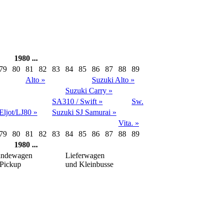
1980 ...
79
80
81
82
83
84
85
86
87
88
89
Alto »
Suzuki Alto »
Suzuki Carry »
SA310 / Swift »
Sw.
Eljot/LJ80 »
Suzuki SJ Samurai »
Vita. »
79
80
81
82
83
84
85
86
87
88
89
1980 ...
ändewagen
Lieferwagen
Pickup
und Kleinbusse