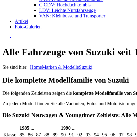
C CDV: Hochdachkombis
LDV: Leichte Nutzfahrzeuge
VAN: Kleinbusse und Transporter
Artikel
Foto-Galerien
Alle Fahrzeuge von Suzuki seit 
Sie sind hier:
Home
Marken & Modelle
Suzuki
Die komplette Modellfamilie von Suzuki
Die folgenden Zeitleisten zeigen die
komplette Modellfamilie von S
Zu jedem Modell finden Sie alle Varianten, Fotos und Motorisierung
Die Suzuki Neuwagen & Youngtimer Zeitleiste: Alle Mo
1985
...
1990
...
Klasse
85
86
87
88
89
90
91
92
93
94
95
96
97
98