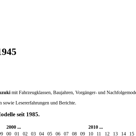
1945
uzuki
mit Fahrzeugklassen, Baujahren, Vorgänger- und Nachfolgemodel
en sowie Lesererfahrungen und Berichte.
delle seit 1985.
2000
...
2010
...
99
00
01
02
03
04
05
06
07
08
09
10
11
12
13
14
15