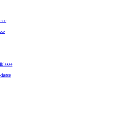
asse
sse
lklasse
klasse