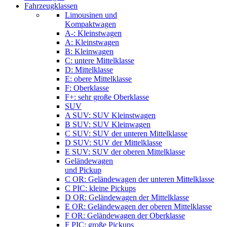
Fahrzeugklassen
Limousinen und
Kompaktwagen
A-: Kleinstwagen
A: Kleinstwagen
B: Kleinwagen
C: untere Mittelklasse
D: Mittelklasse
E: obere Mittelklasse
F: Oberklasse
F+: sehr große Oberklasse
SUV
A SUV: SUV Kleinstwagen
B SUV: SUV Kleinwagen
C SUV: SUV der unteren Mittelklasse
D SUV: SUV der Mittelklasse
E SUV: SUV der oberen Mittelklasse
Geländewagen
und Pickup
C OR: Geländewagen der unteren Mittelklasse
C PIC: kleine Pickups
D OR: Geländewagen der Mittelklasse
E OR: Geländewagen der oberen Mittelklasse
F OR: Geländewagen der Oberklasse
F PIC: große Pickups