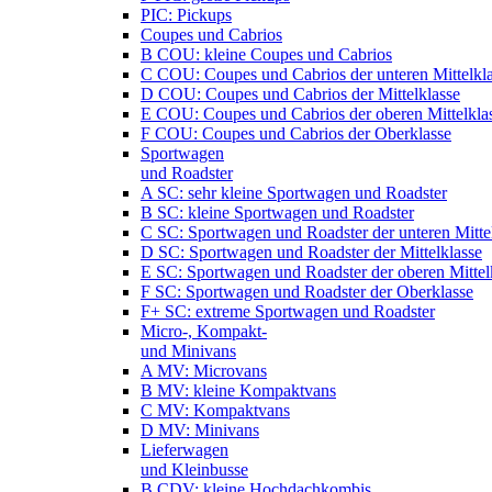
PIC: Pickups
Coupes und Cabrios
B COU: kleine Coupes und Cabrios
C COU: Coupes und Cabrios der unteren Mittelkl
D COU: Coupes und Cabrios der Mittelklasse
E COU: Coupes und Cabrios der oberen Mittelkla
F COU: Coupes und Cabrios der Oberklasse
Sportwagen
und Roadster
A SC: sehr kleine Sportwagen und Roadster
B SC: kleine Sportwagen und Roadster
C SC: Sportwagen und Roadster der unteren Mitte
D SC: Sportwagen und Roadster der Mittelklasse
E SC: Sportwagen und Roadster der oberen Mittel
F SC: Sportwagen und Roadster der Oberklasse
F+ SC: extreme Sportwagen und Roadster
Micro-, Kompakt-
und Minivans
A MV: Microvans
B MV: kleine Kompaktvans
C MV: Kompaktvans
D MV: Minivans
Lieferwagen
und Kleinbusse
B CDV: kleine Hochdachkombis