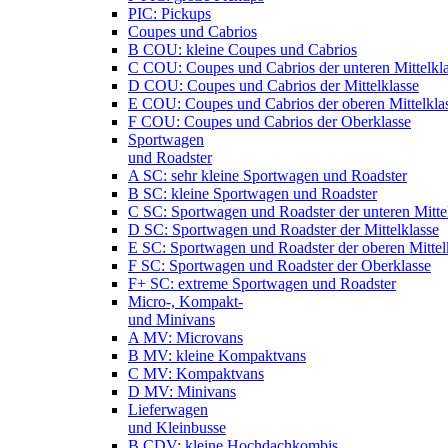
PIC: Pickups
Coupes und Cabrios
B COU: kleine Coupes und Cabrios
C COU: Coupes und Cabrios der unteren Mittelkl
D COU: Coupes und Cabrios der Mittelklasse
E COU: Coupes und Cabrios der oberen Mittelkla
F COU: Coupes und Cabrios der Oberklasse
Sportwagen
und Roadster
A SC: sehr kleine Sportwagen und Roadster
B SC: kleine Sportwagen und Roadster
C SC: Sportwagen und Roadster der unteren Mitte
D SC: Sportwagen und Roadster der Mittelklasse
E SC: Sportwagen und Roadster der oberen Mittel
F SC: Sportwagen und Roadster der Oberklasse
F+ SC: extreme Sportwagen und Roadster
Micro-, Kompakt-
und Minivans
A MV: Microvans
B MV: kleine Kompaktvans
C MV: Kompaktvans
D MV: Minivans
Lieferwagen
und Kleinbusse
B CDV: kleine Hochdachkombis