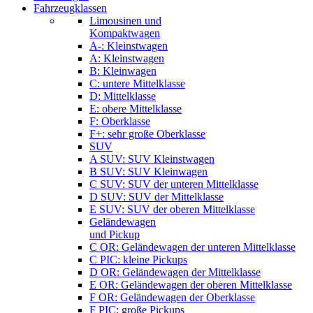
Fahrzeugklassen
Limousinen und
Kompaktwagen
A-: Kleinstwagen
A: Kleinstwagen
B: Kleinwagen
C: untere Mittelklasse
D: Mittelklasse
E: obere Mittelklasse
F: Oberklasse
F+: sehr große Oberklasse
SUV
A SUV: SUV Kleinstwagen
B SUV: SUV Kleinwagen
C SUV: SUV der unteren Mittelklasse
D SUV: SUV der Mittelklasse
E SUV: SUV der oberen Mittelklasse
Geländewagen
und Pickup
C OR: Geländewagen der unteren Mittelklasse
C PIC: kleine Pickups
D OR: Geländewagen der Mittelklasse
E OR: Geländewagen der oberen Mittelklasse
F OR: Geländewagen der Oberklasse
F PIC: große Pickups