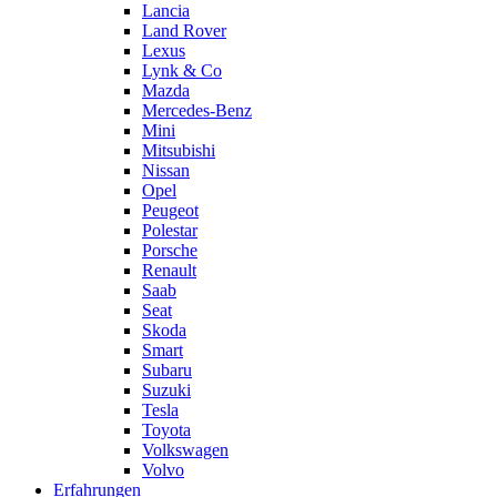
Lancia
Land Rover
Lexus
Lynk & Co
Mazda
Mercedes-Benz
Mini
Mitsubishi
Nissan
Opel
Peugeot
Polestar
Porsche
Renault
Saab
Seat
Skoda
Smart
Subaru
Suzuki
Tesla
Toyota
Volkswagen
Volvo
Erfahrungen