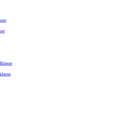
asse
sse
lklasse
klasse