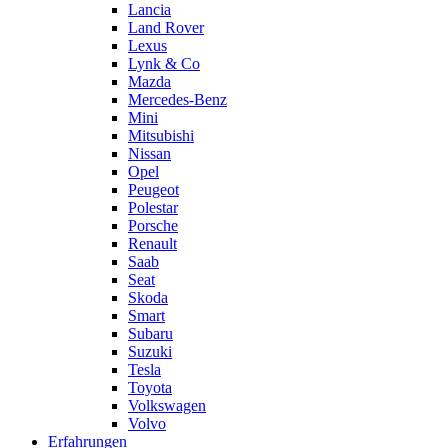
Lancia
Land Rover
Lexus
Lynk & Co
Mazda
Mercedes-Benz
Mini
Mitsubishi
Nissan
Opel
Peugeot
Polestar
Porsche
Renault
Saab
Seat
Skoda
Smart
Subaru
Suzuki
Tesla
Toyota
Volkswagen
Volvo
Erfahrungen