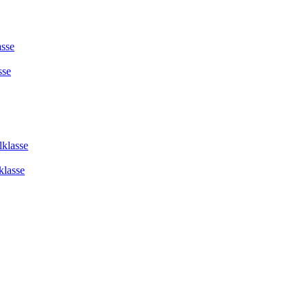
asse
sse
lklasse
klasse