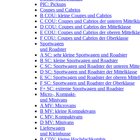
PIC: Pickups
Coupes und Cabrios
B COU: kleine Coupes und Cabrios
C COU: Coupes und Cabrios der unteren Mittelkl
D COU: Coupes und Cabrios der Mittelklasse
E COU: Coupes und Cabrios der oberen Mittelkla
F COU: Coupes und Cabrios der Oberklasse
Sportwagen
und Roadster
A SC: sehr kleine Sportwagen und Roadster
B SC: kleine Sportwagen und Roadster
C SC: Sportwagen und Roadster der unteren Mitte
D SC: Sportwagen und Roadster der Mittelklasse
E SC: Sportwagen und Roadster der oberen Mittel
F SC: Sportwagen und Roadster der Oberklasse
F+ SC: extreme Sportwagen und Roadster
Micro-, Kompakt-
und Minivans
A MV: Microvans
B MV: kleine Kompaktvans
C MV: Kompaktvans
D MV: Minivans
Lieferwagen
und Kleinbusse
B CDV: kleine Hochdachkombis