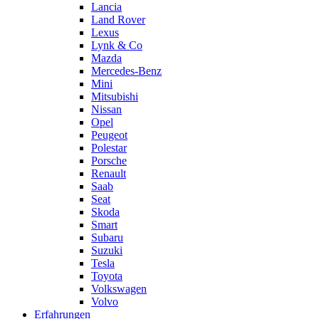
Lancia
Land Rover
Lexus
Lynk & Co
Mazda
Mercedes-Benz
Mini
Mitsubishi
Nissan
Opel
Peugeot
Polestar
Porsche
Renault
Saab
Seat
Skoda
Smart
Subaru
Suzuki
Tesla
Toyota
Volkswagen
Volvo
Erfahrungen