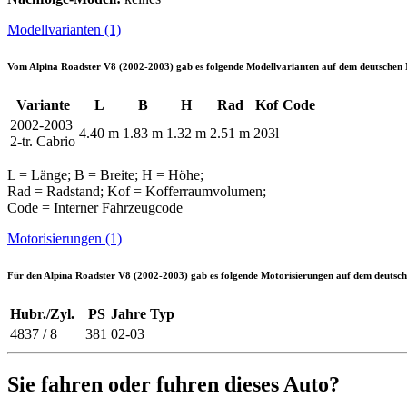
Modellvarianten (1)
Vom
Alpina Roadster V8 (2002-2003)
gab es folgende Modellvarianten auf dem deutschen
Variante
L
B
H
Rad
Kof
Code
2002-2003
4.40 m
1.83 m
1.32 m
2.51 m
203l
2-tr. Cabrio
L = Länge; B = Breite; H = Höhe;
Rad = Radstand; Kof = Kofferraumvolumen;
Code = Interner Fahrzeugcode
Motorisierungen (1)
Für den
Alpina Roadster V8 (2002-2003)
gab es folgende Motorisierungen auf dem deutsc
Hubr./Zyl.
PS
Jahre
Typ
4837 / 8
381
02-03
Sie fahren oder fuhren dieses Auto?