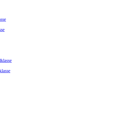
asse
sse
lklasse
klasse