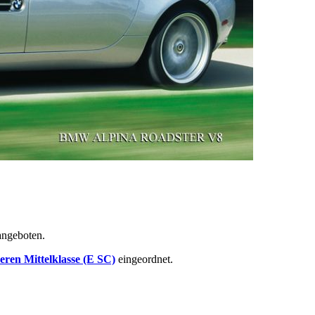
angeboten.
ren Mittelklasse (E SC)
eingeordnet.