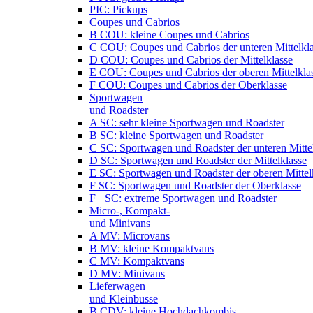
PIC: Pickups
Coupes und Cabrios
B COU: kleine Coupes und Cabrios
C COU: Coupes und Cabrios der unteren Mittelkl
D COU: Coupes und Cabrios der Mittelklasse
E COU: Coupes und Cabrios der oberen Mittelkla
F COU: Coupes und Cabrios der Oberklasse
Sportwagen
und Roadster
A SC: sehr kleine Sportwagen und Roadster
B SC: kleine Sportwagen und Roadster
C SC: Sportwagen und Roadster der unteren Mitte
D SC: Sportwagen und Roadster der Mittelklasse
E SC: Sportwagen und Roadster der oberen Mittel
F SC: Sportwagen und Roadster der Oberklasse
F+ SC: extreme Sportwagen und Roadster
Micro-, Kompakt-
und Minivans
A MV: Microvans
B MV: kleine Kompaktvans
C MV: Kompaktvans
D MV: Minivans
Lieferwagen
und Kleinbusse
B CDV: kleine Hochdachkombis