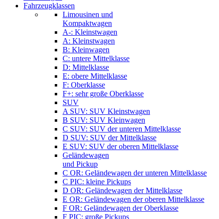
Fahrzeugklassen
Limousinen und
Kompaktwagen
A-: Kleinstwagen
A: Kleinstwagen
B: Kleinwagen
C: untere Mittelklasse
D: Mittelklasse
E: obere Mittelklasse
F: Oberklasse
F+: sehr große Oberklasse
SUV
A SUV: SUV Kleinstwagen
B SUV: SUV Kleinwagen
C SUV: SUV der unteren Mittelklasse
D SUV: SUV der Mittelklasse
E SUV: SUV der oberen Mittelklasse
Geländewagen
und Pickup
C OR: Geländewagen der unteren Mittelklasse
C PIC: kleine Pickups
D OR: Geländewagen der Mittelklasse
E OR: Geländewagen der oberen Mittelklasse
F OR: Geländewagen der Oberklasse
F PIC: große Pickups