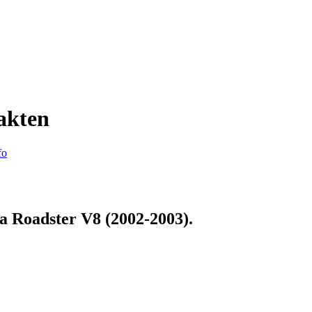
akten
fo
a Roadster V8 (2002-2003)
.