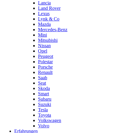
Lancia
Land Rover
Lexus
Lynk & Co
Mazda
Mercedes-Benz
Mini
Mitsubishi
Nissan
Opel
Peugeot
Polestar
Porsche
Renault
Saab
Seat
Skoda
Smart
Subaru
Suzuki
Tesla
Toyota
Volkswagen
Volvo
Erfahrungen