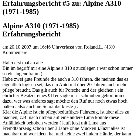
Erfahrungsbericht #5 zu: Alpine A310
(1971-1985)
Alpine A310 (1971-1985)
Erfahrungsbericht
am 20.10.2007 um 16:46 Uhr
verfasst von Roland.L. (43)
0
Kommentare
Hallo erst mal an alle
Bin im begriff mir eine Alpine a 310 s zuzulegen ( war schon immer
so ein Jugendtraum )
Habe zwei gute Freunde die auch a 310 fahren, die meinen das es
eigentlich logisch sei, das ein Auto mit über 20 Jahren auch mehr
pflege braucht. Das gilt auch für Porsche und der gleichen ( ein
ehrlicher Besitzer eines 911er sagte mir : schrauben gehört immer
dazu, wer was anderes sagt möchte den Ruf nur noch etwas hoch
halten : also auch ne Schrauberkieste ) .
Klar die Alpine ist ein pflegebedürftiges Fahrzeug, ist aber alles zu
machen, z.B. nach umbau auf eine andere Lima konnte diese
Anfälligkeit behoben werden ( läuft jetzt mit Lima aus
Fremdfahrzeug schon über 3 Jahre ohne Mucken ).Fazit alles ist
machbar und wer Ideen hat und keine zwei linken Hände, der kann