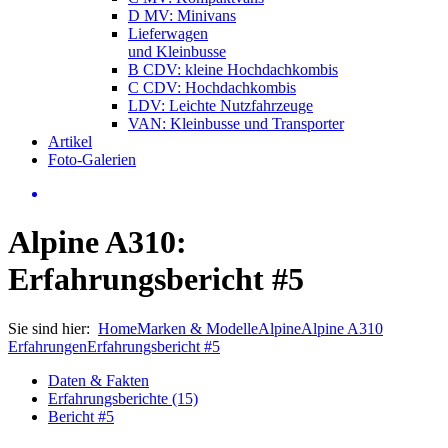
D MV: Minivans
Lieferwagen
und Kleinbusse
B CDV: kleine Hochdachkombis
C CDV: Hochdachkombis
LDV: Leichte Nutzfahrzeuge
VAN: Kleinbusse und Transporter
Artikel
Foto-Galerien
Alpine A310:
Erfahrungsbericht #5
Sie sind hier:
Home
Marken & Modelle
Alpine
Alpine A310
Erfahrungen
Erfahrungsbericht #5
Daten & Fakten
Erfahrungsberichte (15)
Bericht #5