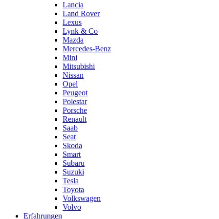
Lancia
Land Rover
Lexus
Lynk & Co
Mazda
Mercedes-Benz
Mini
Mitsubishi
Nissan
Opel
Peugeot
Polestar
Porsche
Renault
Saab
Seat
Skoda
Smart
Subaru
Suzuki
Tesla
Toyota
Volkswagen
Volvo
Erfahrungen