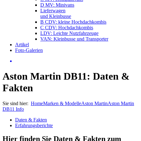
D MV: Minivans
Lieferwagen
und Kleinbusse
B CDV: kleine Hochdachkombis
C CDV: Hochdachkombis
LDV: Leichte Nutzfahrzeuge
VAN: Kleinbusse und Transporter
Artikel
Foto-Galerien
Aston Martin DB11: Daten &
Fakten
Sie sind hier:
Home
Marken & Modelle
Aston Martin
Aston Martin
DB11 Info
Daten & Fakten
Erfahrungsberichte
Hier finden Sie Daten & Fakten zum