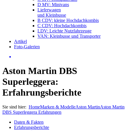
D MV: Minivans
Lieferwagen
und Kleinbusse
B CDV: kleine Hochdachkombis
C CDV: Hochdachkombis
LDV: Leichte Nutzfahrzeuge
VAN: Kleinbusse und Transporter
Artikel
Foto-Galerien
Aston Martin DBS
Superleggera:
Erfahrungsberichte
Sie sind hier:
Home
Marken & Modelle
Aston Martin
Aston Martin
DBS Superleggera Erfahrungen
Daten & Fakten
Erfahrungsberichte