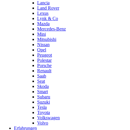
Lancia
Land Rover
Lexus
Lynk & Co
Mazda
Mercedes-Benz
Mini
Mitsubishi
Nissan
Opel
Peugeot
Polestar
Porsche
Renault
Saab
Seat
Skoda
Smart
Subaru
Suzuki
Tesla
Toyota
Volkswagen
Volvo
Erfahrungen