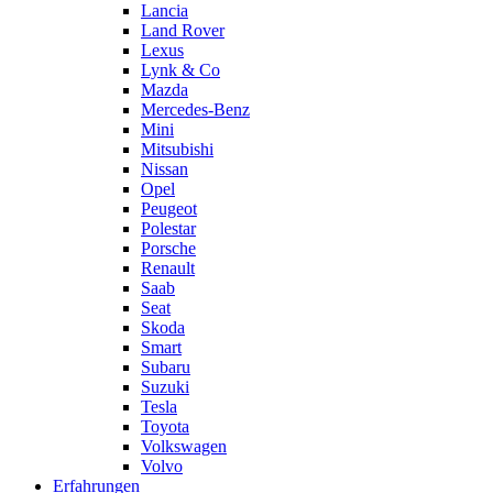
Lancia
Land Rover
Lexus
Lynk & Co
Mazda
Mercedes-Benz
Mini
Mitsubishi
Nissan
Opel
Peugeot
Polestar
Porsche
Renault
Saab
Seat
Skoda
Smart
Subaru
Suzuki
Tesla
Toyota
Volkswagen
Volvo
Erfahrungen