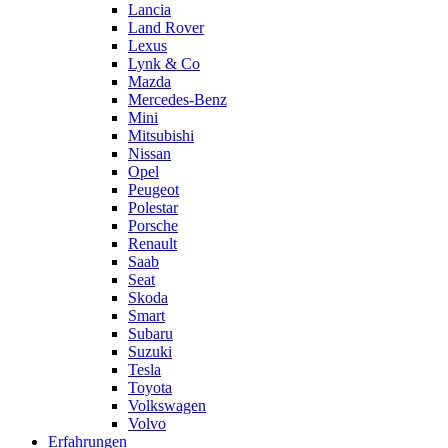
Lancia
Land Rover
Lexus
Lynk & Co
Mazda
Mercedes-Benz
Mini
Mitsubishi
Nissan
Opel
Peugeot
Polestar
Porsche
Renault
Saab
Seat
Skoda
Smart
Subaru
Suzuki
Tesla
Toyota
Volkswagen
Volvo
Erfahrungen