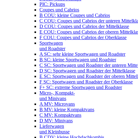
PIC: Pickups
Coupes und Cabrios
B COU: kleine Coupes und Cabrios
C COU: Coupes und Cabrios der unteren Mittelkl
D COU: Coupes und Cabrios der Mittelklasse
E COU: Coupes und Cabrios der oberen Mittelkla
F COU: Coupes und Cabrios der Oberklasse
Sportwagen
und Roadster
A SC: sehr kleine Sportwagen und Roadster
B SC: kleine Sportwagen und Roadster
C SC: Sportwagen und Roadster der unteren Mitte
D SC: Sportwagen und Roadster der Mittelklasse
E SC: Sportwagen und Roadster der oberen Mittel
F SC: Sportwagen und Roadster der Oberklasse
F+ SC: extreme Sportwagen und Roadster
Micro-, Kompakt-
und Minivans
A MV: Microvans
B MV: kleine Kompaktvans
C MV: Kompaktvans
D MV: Minivans
Lieferwagen
und Kleinbusse
B CDV: kleine Hochdachkombis