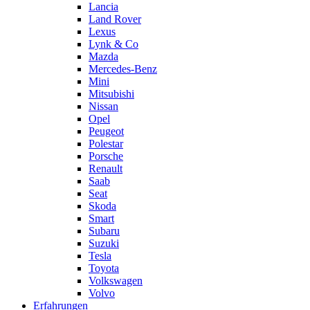
Lancia
Land Rover
Lexus
Lynk & Co
Mazda
Mercedes-Benz
Mini
Mitsubishi
Nissan
Opel
Peugeot
Polestar
Porsche
Renault
Saab
Seat
Skoda
Smart
Subaru
Suzuki
Tesla
Toyota
Volkswagen
Volvo
Erfahrungen