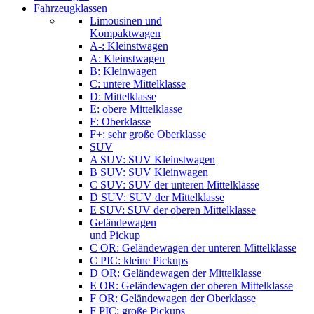
Fahrzeugklassen
Limousinen und
Kompaktwagen
A-: Kleinstwagen
A: Kleinstwagen
B: Kleinwagen
C: untere Mittelklasse
D: Mittelklasse
E: obere Mittelklasse
F: Oberklasse
F+: sehr große Oberklasse
SUV
A SUV: SUV Kleinstwagen
B SUV: SUV Kleinwagen
C SUV: SUV der unteren Mittelklasse
D SUV: SUV der Mittelklasse
E SUV: SUV der oberen Mittelklasse
Geländewagen
und Pickup
C OR: Geländewagen der unteren Mittelklasse
C PIC: kleine Pickups
D OR: Geländewagen der Mittelklasse
E OR: Geländewagen der oberen Mittelklasse
F OR: Geländewagen der Oberklasse
F PIC: große Pickups