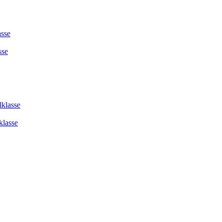
asse
sse
lklasse
klasse