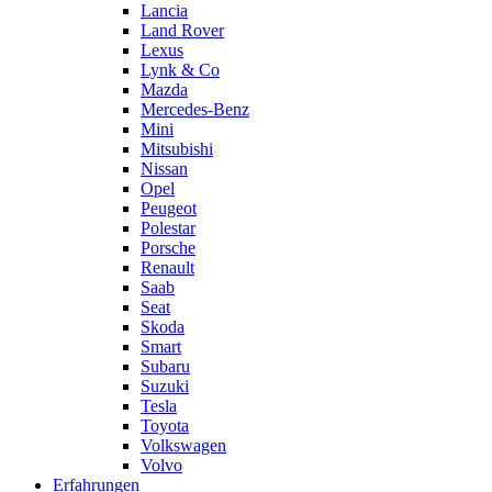
Lancia
Land Rover
Lexus
Lynk & Co
Mazda
Mercedes-Benz
Mini
Mitsubishi
Nissan
Opel
Peugeot
Polestar
Porsche
Renault
Saab
Seat
Skoda
Smart
Subaru
Suzuki
Tesla
Toyota
Volkswagen
Volvo
Erfahrungen