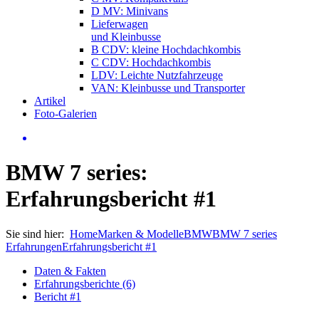
D MV: Minivans
Lieferwagen
und Kleinbusse
B CDV: kleine Hochdachkombis
C CDV: Hochdachkombis
LDV: Leichte Nutzfahrzeuge
VAN: Kleinbusse und Transporter
Artikel
Foto-Galerien
BMW 7 series:
Erfahrungsbericht #1
Sie sind hier:
Home
Marken & Modelle
BMW
BMW 7 series
Erfahrungen
Erfahrungsbericht #1
Daten & Fakten
Erfahrungsberichte (6)
Bericht #1