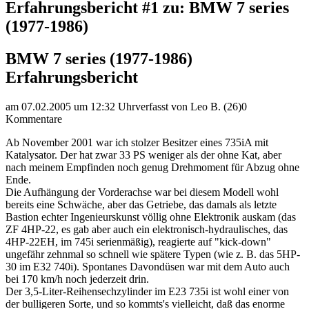
Erfahrungsbericht #1 zu: BMW 7 series
(1977-1986)
BMW 7 series (1977-1986)
Erfahrungsbericht
am 07.02.2005 um 12:32 Uhr
verfasst von Leo B. (26)
0
Kommentare
Ab November 2001 war ich stolzer Besitzer eines 735iA mit
Katalysator. Der hat zwar 33 PS weniger als der ohne Kat, aber
nach meinem Empfinden noch genug Drehmoment für Abzug ohne
Ende.
Die Aufhängung der Vorderachse war bei diesem Modell wohl
bereits eine Schwäche, aber das Getriebe, das damals als letzte
Bastion echter Ingenieurskunst völlig ohne Elektronik auskam (das
ZF 4HP-22, es gab aber auch ein elektronisch-hydraulisches, das
4HP-22EH, im 745i serienmäßig), reagierte auf "kick-down"
ungefähr zehnmal so schnell wie spätere Typen (wie z. B. das 5HP-
30 im E32 740i). Spontanes Davondüsen war mit dem Auto auch
bei 170 km/h noch jederzeit drin.
Der 3,5-Liter-Reihensechzylinder im E23 735i ist wohl einer von
der bulligeren Sorte, und so kommts's vielleicht, daß das enorme