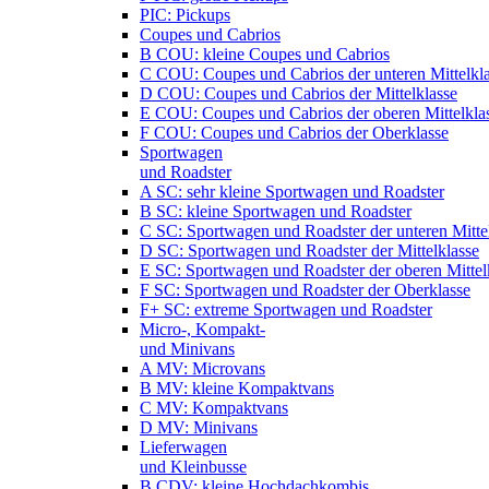
PIC: Pickups
Coupes und Cabrios
B COU: kleine Coupes und Cabrios
C COU: Coupes und Cabrios der unteren Mittelkl
D COU: Coupes und Cabrios der Mittelklasse
E COU: Coupes und Cabrios der oberen Mittelkla
F COU: Coupes und Cabrios der Oberklasse
Sportwagen
und Roadster
A SC: sehr kleine Sportwagen und Roadster
B SC: kleine Sportwagen und Roadster
C SC: Sportwagen und Roadster der unteren Mitte
D SC: Sportwagen und Roadster der Mittelklasse
E SC: Sportwagen und Roadster der oberen Mittel
F SC: Sportwagen und Roadster der Oberklasse
F+ SC: extreme Sportwagen und Roadster
Micro-, Kompakt-
und Minivans
A MV: Microvans
B MV: kleine Kompaktvans
C MV: Kompaktvans
D MV: Minivans
Lieferwagen
und Kleinbusse
B CDV: kleine Hochdachkombis