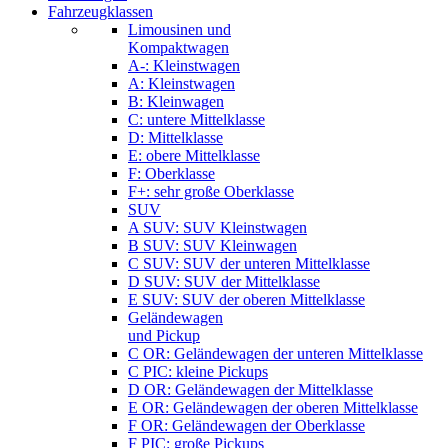
Fahrzeugklassen
Limousinen und
Kompaktwagen
A-: Kleinstwagen
A: Kleinstwagen
B: Kleinwagen
C: untere Mittelklasse
D: Mittelklasse
E: obere Mittelklasse
F: Oberklasse
F+: sehr große Oberklasse
SUV
A SUV: SUV Kleinstwagen
B SUV: SUV Kleinwagen
C SUV: SUV der unteren Mittelklasse
D SUV: SUV der Mittelklasse
E SUV: SUV der oberen Mittelklasse
Geländewagen
und Pickup
C OR: Geländewagen der unteren Mittelklasse
C PIC: kleine Pickups
D OR: Geländewagen der Mittelklasse
E OR: Geländewagen der oberen Mittelklasse
F OR: Geländewagen der Oberklasse
F PIC: große Pickups