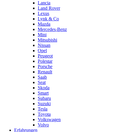
Lancia
Land Rover
Lexus
Lynk & Co
Mazda
Mercedes-Benz
Mini
Mitsubishi
Nissan
Opel
Peugeot
Polestar
Porsche
Renault
Saab
Seat
Skoda
Smart
Subaru
Suzuki
Tesla
Toyota
Volkswagen
Volvo
Erfahrungen