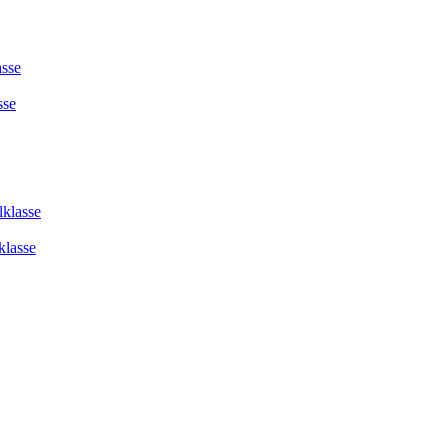
asse
sse
lklasse
klasse