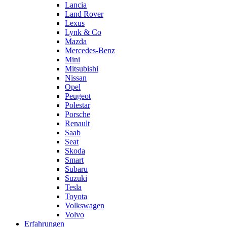
Lancia
Land Rover
Lexus
Lynk & Co
Mazda
Mercedes-Benz
Mini
Mitsubishi
Nissan
Opel
Peugeot
Polestar
Porsche
Renault
Saab
Seat
Skoda
Smart
Subaru
Suzuki
Tesla
Toyota
Volkswagen
Volvo
Erfahrungen