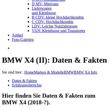
D MV: Minivans
Lieferwagen
und Kleinbusse
B CDV: kleine Hochdachkombis
C CDV: Hochdachkombis
LDV: Leichte Nutzfahrzeuge
VAN: Kleinbusse und Transporter
Artikel
Foto-Galerien
BMW X4 (II): Daten & Fakten
Sie sind hier:
Home
Marken & Modelle
BMW
BMW X4 Info
Daten & Fakten
Erfahrungsberichte
Hier finden Sie Daten & Fakten zum
BMW X4 (2018-?)
.