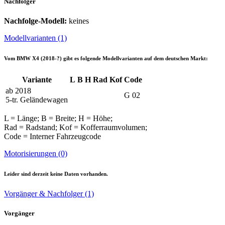
Nachfolger
Nachfolge-Modell:
keines
Modellvarianten (1)
Vom
BMW X4 (2018-?)
gibt es folgende Modellvarianten auf dem deutschen Markt:
Variante
L
B
H
Rad
Kof
Code
ab 2018
G 02
5-tr. Geländewagen
L = Länge; B = Breite; H = Höhe;
Rad = Radstand; Kof = Kofferraumvolumen;
Code = Interner Fahrzeugcode
Motorisierungen (0)
Leider sind derzeit keine Daten vorhanden.
Vorgänger & Nachfolger (1)
Vorgänger