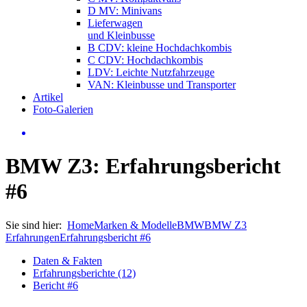
D MV: Minivans
Lieferwagen
und Kleinbusse
B CDV: kleine Hochdachkombis
C CDV: Hochdachkombis
LDV: Leichte Nutzfahrzeuge
VAN: Kleinbusse und Transporter
Artikel
Foto-Galerien
BMW Z3: Erfahrungsbericht
#6
Sie sind hier:
Home
Marken & Modelle
BMW
BMW Z3
Erfahrungen
Erfahrungsbericht #6
Daten & Fakten
Erfahrungsberichte (12)
Bericht #6