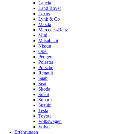
Lancia
Land Rover
Lexus
Lynk & Co
Mazda
Mercedes-Benz
Mini
Mitsubishi
Nissan
Opel
Peugeot
Polestar
Porsche
Renault
Saab
Seat
Skoda
Smart
Subaru
Suzuki
Tesla
Toyota
Volkswagen
Volvo
Erfahrungen