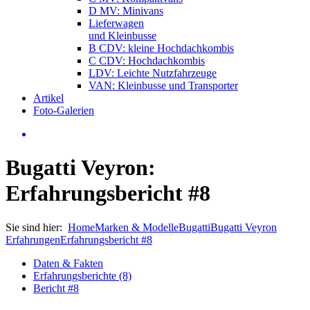
D MV: Minivans
Lieferwagen
und Kleinbusse
B CDV: kleine Hochdachkombis
C CDV: Hochdachkombis
LDV: Leichte Nutzfahrzeuge
VAN: Kleinbusse und Transporter
Artikel
Foto-Galerien
Bugatti Veyron:
Erfahrungsbericht #8
Sie sind hier:
Home
Marken & Modelle
Bugatti
Bugatti Veyron
Erfahrungen
Erfahrungsbericht #8
Daten & Fakten
Erfahrungsberichte (8)
Bericht #8