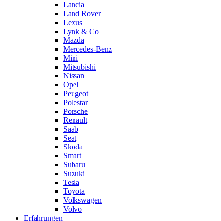
Lancia
Land Rover
Lexus
Lynk & Co
Mazda
Mercedes-Benz
Mini
Mitsubishi
Nissan
Opel
Peugeot
Polestar
Porsche
Renault
Saab
Seat
Skoda
Smart
Subaru
Suzuki
Tesla
Toyota
Volkswagen
Volvo
Erfahrungen