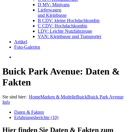
D MV: Minivans
Lieferwagen
und Kleinbusse
B CDV: kleine Hochdachkombis
C CDV: Hochdachkombis
LDV: Leichte Nutzfahrzeuge
VAN: Kleinbusse und Transporter
Artikel
Foto-Galerien
Buick Park Avenue: Daten &
Fakten
Sie sind hier:
Home
Marken & Modelle
Buick
Buick Park Avenue
Info
Daten & Fakten
Erfahrungsberichte (10)
Hier finden Sie Daten & Fakten zum