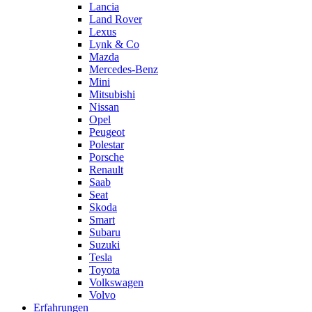
Lancia
Land Rover
Lexus
Lynk & Co
Mazda
Mercedes-Benz
Mini
Mitsubishi
Nissan
Opel
Peugeot
Polestar
Porsche
Renault
Saab
Seat
Skoda
Smart
Subaru
Suzuki
Tesla
Toyota
Volkswagen
Volvo
Erfahrungen