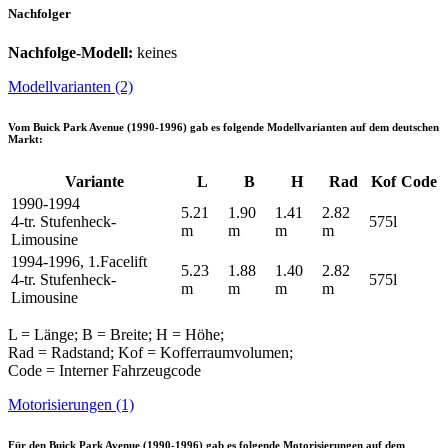
Nachfolger
Nachfolge-Modell:
keines
Modellvarianten (2)
Vom
Buick Park Avenue (1990-1996)
gab es folgende Modellvarianten auf dem deutschen
Markt:
Variante
L
B
H
Rad
Kof
Code
1990-1994
5.21
1.90
1.41
2.82
4-tr. Stufenheck-
575l
m
m
m
m
Limousine
1994-1996, 1.Facelift
5.23
1.88
1.40
2.82
4-tr. Stufenheck-
575l
m
m
m
m
Limousine
L = Länge; B = Breite; H = Höhe;
Rad = Radstand; Kof = Kofferraumvolumen;
Code = Interner Fahrzeugcode
Motorisierungen (1)
Für den
Buick Park Avenue (1990-1996)
gab es folgende Motorisierungen auf dem