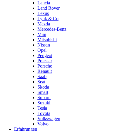
Lancia
Land Rover
Lexus
Lynk & Co
Mazda
Mercedes-Benz
Mini
Mitsubishi
Nissan
Opel
Peugeot
Polestar
Porsche
Renault
Saab
Seat
Skoda
Smart
Subaru
Suzuki
Tesla
Toyota
Volkswagen
Volvo
Erfahrungen