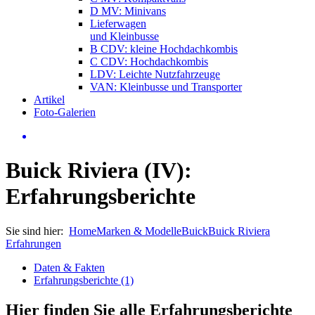
D MV: Minivans
Lieferwagen
und Kleinbusse
B CDV: kleine Hochdachkombis
C CDV: Hochdachkombis
LDV: Leichte Nutzfahrzeuge
VAN: Kleinbusse und Transporter
Artikel
Foto-Galerien
Buick Riviera (IV):
Erfahrungsberichte
Sie sind hier:
Home
Marken & Modelle
Buick
Buick Riviera
Erfahrungen
Daten & Fakten
Erfahrungsberichte (1)
Hier finden Sie alle Erfahrungsberichte