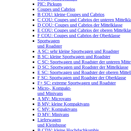
PIC: Pickups
Coupes und Cabrios
B COU: kleine Coupes und Cabrios
C COU: Coupes und Cabrios der unteren Mittelkl
D COU: Coupes und Cabrios der Mittelklasse
E COU: Coupes und Cabrios der oberen Mittelkla
F COU: Coupes und Cabrios der Oberklasse
Sportwagen
und Roadster
A SC: sehr kleine Sportwagen und Roadster
B SC: kleine Sportwagen und Roadster
C SC: Sportwagen und Roadster der unteren Mitte
D SC: Sportwagen und Roadster der Mittelklasse
E SC: Sportwagen und Roadster der oberen Mittel
F SC: Sportwagen und Roadster der Oberklasse
F+ SC: extreme Sportwagen und Roadster
Micro-, Kompakt-
und Minivans
A MV: Microvans
B MV: kleine Kompaktvans
C MV: Kompaktvans
D MV: Minivans
Lieferwagen
und Kleinbusse
B CDV: kleine Hochdachkombis