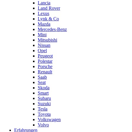
Lancia
Land Rover
Lexus
Lynk & Co
Mazda
Mercedes-Benz
Mini
Mitsubishi
Nissan
Opel
Peugeot
Polestar
Porsche
Renault
Saab
Seat
Skoda
Smart
Subaru
Suzuki
Tesla
Toyota
Volkswagen
Volvo
Erfahrungen