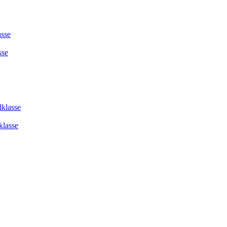
asse
sse
lklasse
klasse