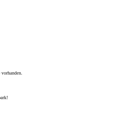
e vorhanden.
park!