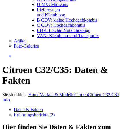
D MV: Minivans
Lieferwagen
und Kleinbusse
B CDV: kleine Hochdachkombis
C CDV: Hochdachkombis
LDV: Leichte Nutzfahrzeuge
VAN: Kleinbusse und Transporter
Artikel
Foto-Galerien
Citroen C32/C35: Daten &
Fakten
Sie sind hier:
Home
Marken & Modelle
Citroen
Citroen C32/C35
Info
Daten & Fakten
Erfahrungsberichte (2)
Hier finden Sie Daten & Fakten zum