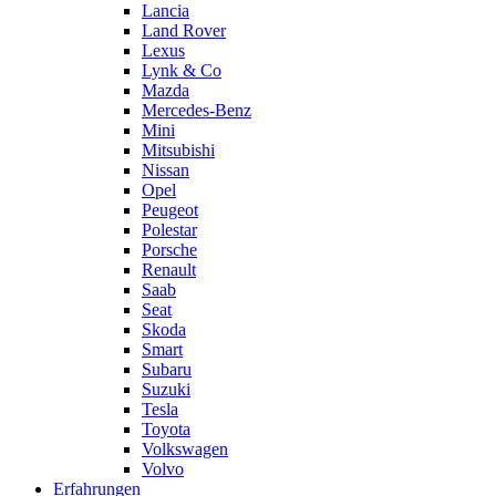
Lancia
Land Rover
Lexus
Lynk & Co
Mazda
Mercedes-Benz
Mini
Mitsubishi
Nissan
Opel
Peugeot
Polestar
Porsche
Renault
Saab
Seat
Skoda
Smart
Subaru
Suzuki
Tesla
Toyota
Volkswagen
Volvo
Erfahrungen