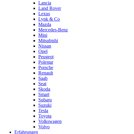
Lancia
Land Rover
Lexus
Lynk & Co
Mazda
Mercedes-Benz
Mini
Mitsubishi
Nissan
Opel
Peugeot
Polestar
Porsche
Renault
Saab
Seat
Skoda
Smart
Subaru
Suzuki
Tesla
Toyota
Volkswagen
Volvo
Erfahrungen