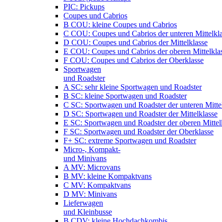
PIC: Pickups
Coupes und Cabrios
B COU: kleine Coupes und Cabrios
C COU: Coupes und Cabrios der unteren Mittelkl
D COU: Coupes und Cabrios der Mittelklasse
E COU: Coupes und Cabrios der oberen Mittelkla
F COU: Coupes und Cabrios der Oberklasse
Sportwagen
und Roadster
A SC: sehr kleine Sportwagen und Roadster
B SC: kleine Sportwagen und Roadster
C SC: Sportwagen und Roadster der unteren Mitte
D SC: Sportwagen und Roadster der Mittelklasse
E SC: Sportwagen und Roadster der oberen Mittel
F SC: Sportwagen und Roadster der Oberklasse
F+ SC: extreme Sportwagen und Roadster
Micro-, Kompakt-
und Minivans
A MV: Microvans
B MV: kleine Kompaktvans
C MV: Kompaktvans
D MV: Minivans
Lieferwagen
und Kleinbusse
B CDV: kleine Hochdachkombis