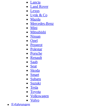
Lancia
Land Rover
Lexus
Lynk & Co
Mazda
Mercedes-Benz
Mini
Mitsubishi
Nissan
Opel
Peugeot
Polestar
Porsche
Renault
Saab
Seat
Skoda
Smart
Subaru
Suzuki
Tesla
Toyota
Volkswagen
Volvo
Erfahrungen