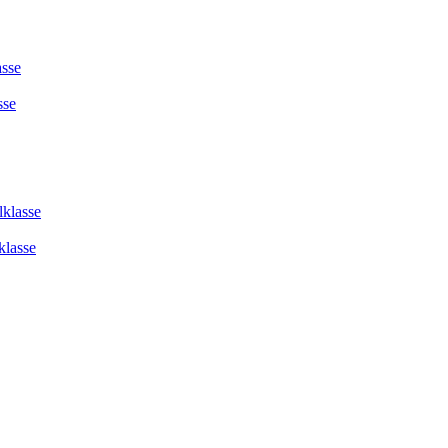
asse
sse
lklasse
klasse