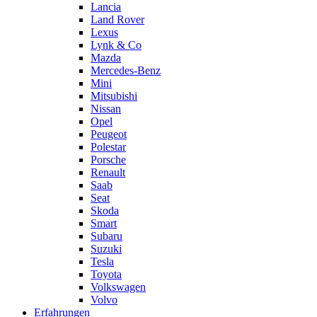
Lancia
Land Rover
Lexus
Lynk & Co
Mazda
Mercedes-Benz
Mini
Mitsubishi
Nissan
Opel
Peugeot
Polestar
Porsche
Renault
Saab
Seat
Skoda
Smart
Subaru
Suzuki
Tesla
Toyota
Volkswagen
Volvo
Erfahrungen