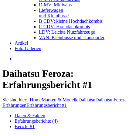
D MV: Minivans
Lieferwagen
und Kleinbusse
B CDV: kleine Hochdachkombis
C CDV: Hochdachkombis
LDV: Leichte Nutzfahrzeuge
VAN: Kleinbusse und Transporter
Artikel
Foto-Galerien
Daihatsu Feroza:
Erfahrungsbericht #1
Sie sind hier:
Home
Marken & Modelle
Daihatsu
Daihatsu Feroza
Erfahrungen
Erfahrungsbericht #1
Daten & Fakten
Erfahrungsberichte (4)
Bericht #1