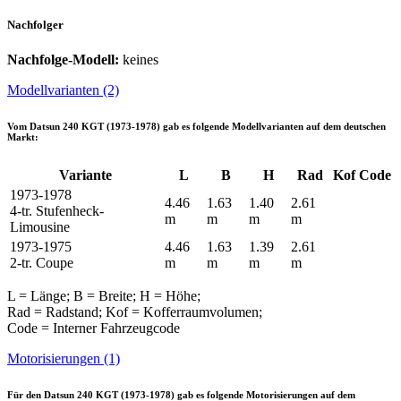
Nachfolger
Nachfolge-Modell:
keines
Modellvarianten (2)
Vom
Datsun 240 KGT (1973-1978)
gab es folgende Modellvarianten auf dem deutschen
Markt:
Variante
L
B
H
Rad
Kof
Code
1973-1978
4.46
1.63
1.40
2.61
4-tr. Stufenheck-
m
m
m
m
Limousine
1973-1975
4.46
1.63
1.39
2.61
2-tr. Coupe
m
m
m
m
L = Länge; B = Breite; H = Höhe;
Rad = Radstand; Kof = Kofferraumvolumen;
Code = Interner Fahrzeugcode
Motorisierungen (1)
Für den
Datsun 240 KGT (1973-1978)
gab es folgende Motorisierungen auf dem