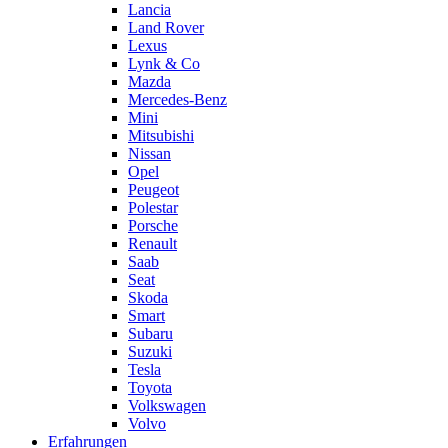
Lancia
Land Rover
Lexus
Lynk & Co
Mazda
Mercedes-Benz
Mini
Mitsubishi
Nissan
Opel
Peugeot
Polestar
Porsche
Renault
Saab
Seat
Skoda
Smart
Subaru
Suzuki
Tesla
Toyota
Volkswagen
Volvo
Erfahrungen