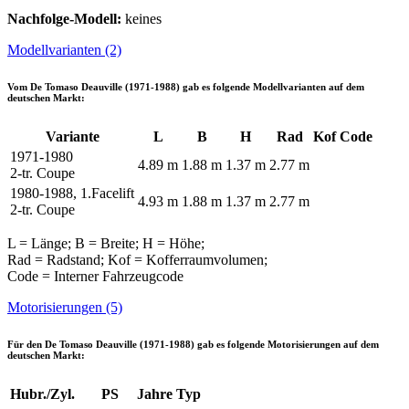
Nachfolge-Modell:
keines
Modellvarianten (2)
Vom
De Tomaso Deauville (1971-1988)
gab es folgende Modellvarianten auf dem
deutschen Markt:
Variante
L
B
H
Rad
Kof
Code
1971-1980
4.89 m
1.88 m
1.37 m
2.77 m
2-tr. Coupe
1980-1988, 1.Facelift
4.93 m
1.88 m
1.37 m
2.77 m
2-tr. Coupe
L = Länge; B = Breite; H = Höhe;
Rad = Radstand; Kof = Kofferraumvolumen;
Code = Interner Fahrzeugcode
Motorisierungen (5)
Für den
De Tomaso Deauville (1971-1988)
gab es folgende Motorisierungen auf dem
deutschen Markt:
Hubr./Zyl.
PS
Jahre
Typ