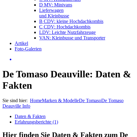
D MV: Minivans
Lieferwagen
und Kleinbusse
B CDV: kleine Hochdachkombis
C CDV: Hochdachkombis
LDV: Leichte Nutzfahrzeuge
VAN: Kleinbusse und Transporter
Artikel
Foto-Galerien
De Tomaso Deauville: Daten &
Fakten
Sie sind hier:
Home
Marken & Modelle
De Tomaso
De Tomaso
Deauville Info
Daten & Fakten
Erfahrungsberichte (1)
Hier finden Sie Daten & Fakten zum
De