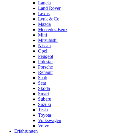
Lancia
Land Rover
Lexus
Lynk & Co
Mazda
Mercedes-Benz
Mini
Mitsubishi
Nissan
Opel
Peugeot
Polestar
Porsche
Renault
Saab
Seat
Skoda
Smart
Subaru
Suzuki
Tesla
Toyota
Volkswagen
Volvo
Erfahrungen