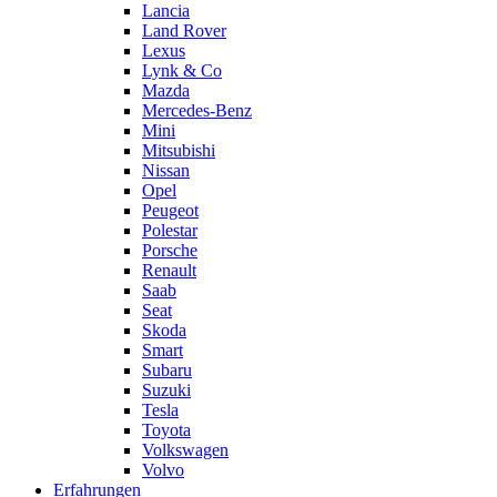
Lancia
Land Rover
Lexus
Lynk & Co
Mazda
Mercedes-Benz
Mini
Mitsubishi
Nissan
Opel
Peugeot
Polestar
Porsche
Renault
Saab
Seat
Skoda
Smart
Subaru
Suzuki
Tesla
Toyota
Volkswagen
Volvo
Erfahrungen