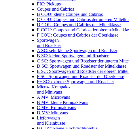
PIC: Pickups
Coupes und Cabrios
B COU: kleine Coupes und Cabrios
C COU: Coupes und Cabrios der unteren Mittelkl
D COU: Coupes und Cabrios der Mittelklasse
E COU: Coupes und Cabrios der oberen Mittelkla
F COU: Coupes und Cabrios der Oberklasse
Sportwagen
und Roadster
A SC: sehr kleine Sportwagen und Roadster
B SC: kleine Sportwagen und Roadster
C SC: Sportwagen und Roadster der unteren Mitte
D SC: Sportwagen und Roadster der Mittelklasse
E SC: Sportwagen und Roadster der oberen Mittel
F SC: Sportwagen und Roadster der Oberklasse
F+ SC: extreme Sportwagen und Roadster
Micro-, Kompakt-
und Minivans
A MV: Microvans
B MV: kleine Kompaktvans
C MV: Kompaktvans
D MV: Minivans
Lieferwagen
und Kleinbusse
B CDV: kleine Hochdachkombis