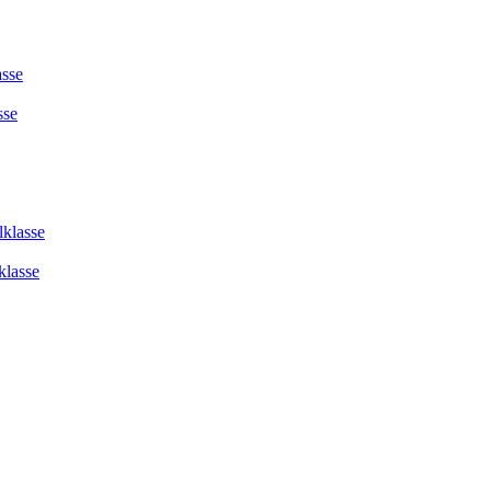
asse
sse
lklasse
klasse