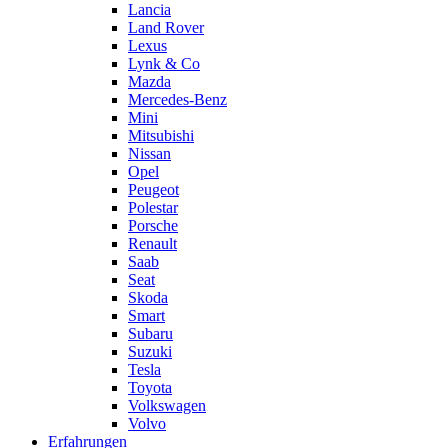
Lancia
Land Rover
Lexus
Lynk & Co
Mazda
Mercedes-Benz
Mini
Mitsubishi
Nissan
Opel
Peugeot
Polestar
Porsche
Renault
Saab
Seat
Skoda
Smart
Subaru
Suzuki
Tesla
Toyota
Volkswagen
Volvo
Erfahrungen