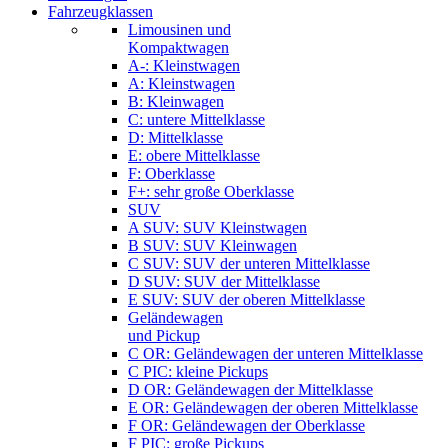
Fahrzeugklassen
Limousinen und
Kompaktwagen
A-: Kleinstwagen
A: Kleinstwagen
B: Kleinwagen
C: untere Mittelklasse
D: Mittelklasse
E: obere Mittelklasse
F: Oberklasse
F+: sehr große Oberklasse
SUV
A SUV: SUV Kleinstwagen
B SUV: SUV Kleinwagen
C SUV: SUV der unteren Mittelklasse
D SUV: SUV der Mittelklasse
E SUV: SUV der oberen Mittelklasse
Geländewagen
und Pickup
C OR: Geländewagen der unteren Mittelklasse
C PIC: kleine Pickups
D OR: Geländewagen der Mittelklasse
E OR: Geländewagen der oberen Mittelklasse
F OR: Geländewagen der Oberklasse
F PIC: große Pickups