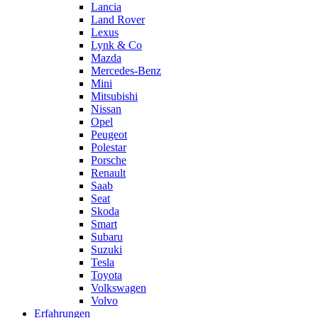
Lancia
Land Rover
Lexus
Lynk & Co
Mazda
Mercedes-Benz
Mini
Mitsubishi
Nissan
Opel
Peugeot
Polestar
Porsche
Renault
Saab
Seat
Skoda
Smart
Subaru
Suzuki
Tesla
Toyota
Volkswagen
Volvo
Erfahrungen