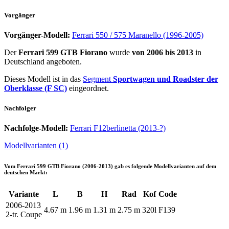
Vorgänger
Vorgänger-Modell:
Ferrari 550 / 575 Maranello (1996-2005)
Der
Ferrari 599 GTB Fiorano
wurde
von 2006 bis 2013
in
Deutschland angeboten.
Dieses Modell ist in das
Segment
Sportwagen und Roadster der
Oberklasse (F SC)
eingeordnet.
Nachfolger
Nachfolge-Modell:
Ferrari F12berlinetta (2013-?)
Modellvarianten (1)
Vom
Ferrari 599 GTB Fiorano (2006-2013)
gab es folgende Modellvarianten auf dem
deutschen Markt:
Variante
L
B
H
Rad
Kof
Code
2006-2013
4.67 m
1.96 m
1.31 m
2.75 m
320l
F139
2-tr. Coupe