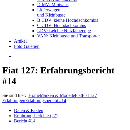
D MV: Minivans
Lieferwagen
und Kleinbusse
B CDV: kleine Hochdachkombis
C CDV: Hochdachkombis
LDV: Leichte Nutzfahrzeuge
VAN: Kleinbusse und Transporter
Artikel
Foto-Galerien
Fiat 127: Erfahrungsbericht
#14
Sie sind hier:
Home
Marken & Modelle
Fiat
Fiat 127
Erfahrungen
Erfahrungsbericht #14
Daten & Fakten
Erfahrungsberichte (27)
Bericht #14