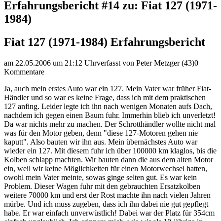
Erfahrungsbericht #14 zu: Fiat 127 (1971-
1984)
Fiat 127 (1971-1984) Erfahrungsbericht
am 22.05.2006 um 21:12 Uhr
verfasst von Peter Metzger (43)
0
Kommentare
Ja, auch mein erstes Auto war ein 127. Mein Vater war früher Fiat-
Händler und so war es keine Frage, dass ich mit dem praktischen
127 anfing. Leider legte ich ihn nach wenigen Monaten aufs Dach,
nachdem ich gegen einen Baum fuhr. Immerhin blieb ich unverletzt!
Da war nichts mehr zu machen. Der Schrotthändler wollte nicht mal
was für den Motor geben, denn "diese 127-Motoren gehen nie
kaputt". Also bauten wir ihn aus. Mein übernächstes Auto war
wieder ein 127. Mit diesem fuhr ich über 100000 km klaglos, bis die
Kolben schlapp machten. Wir bauten dann die aus dem alten Motor
ein, weil wir keine Möglichkeiten für einen Motorwechsel hatten,
owohl mein Vater meinte, sowas ginge selten gut. Es war kein
Problem. Dieser Wagen fuhr mit den gebrauchten Ersatzkolben
weitere 70000 km und erst der Rost machte ihn nach vielen Jahren
mürbe. Und ich muss zugeben, dass ich ihn dabei nie gut gepflegt
habe. Er war einfach unverwüstlich! Dabei war der Platz für 354cm