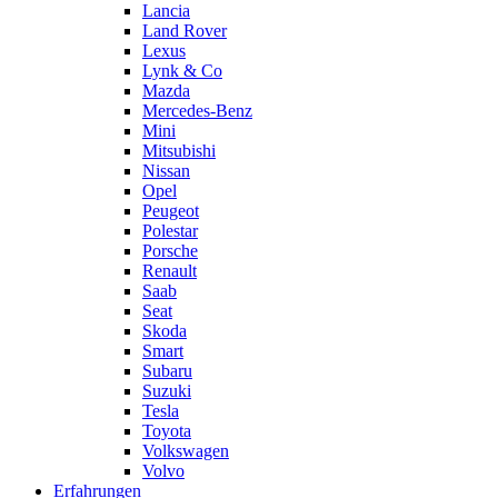
Lancia
Land Rover
Lexus
Lynk & Co
Mazda
Mercedes-Benz
Mini
Mitsubishi
Nissan
Opel
Peugeot
Polestar
Porsche
Renault
Saab
Seat
Skoda
Smart
Subaru
Suzuki
Tesla
Toyota
Volkswagen
Volvo
Erfahrungen