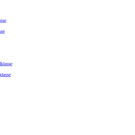
asse
sse
lklasse
klasse