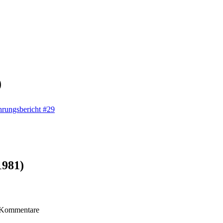
9
hrungsbericht #29
1981)
 Kommentare