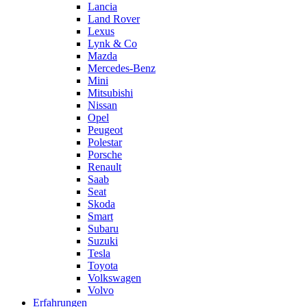
Lancia
Land Rover
Lexus
Lynk & Co
Mazda
Mercedes-Benz
Mini
Mitsubishi
Nissan
Opel
Peugeot
Polestar
Porsche
Renault
Saab
Seat
Skoda
Smart
Subaru
Suzuki
Tesla
Toyota
Volkswagen
Volvo
Erfahrungen