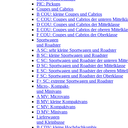
PIC: Pickups
Coupes und Cabrios
B COU: kleine Coupes und Cabrios
C COU: Coupes und Cabrios der unteren Mittelkl
D COU: Coupes und Cabrios der Mittelklasse
E COU: Coupes und Cabrios der oberen Mittelkla
F COU: Coupes und Cabrios der Oberklasse
Sportwagen
und Roadster
A SC: sehr kleine Sportwagen und Roadster
B SC: kleine Sportwagen und Roadster
C SC: Sportwagen und Roadster der unteren Mitte
D SC: Sportwagen und Roadster der Mittelklasse
E SC: Sportwagen und Roadster der oberen Mittel
F SC: Sportwagen und Roadster der Oberklasse
F+ SC: extreme Sportwagen und Roadster
Micro-, Kompakt-
und Minivans
A MV: Microvans
B MV: kleine Kompaktvans
C MV: Kompaktvans
D MV: Minivans
Lieferwagen
und Kleinbusse
B CDV: kleine Hochdachkombis