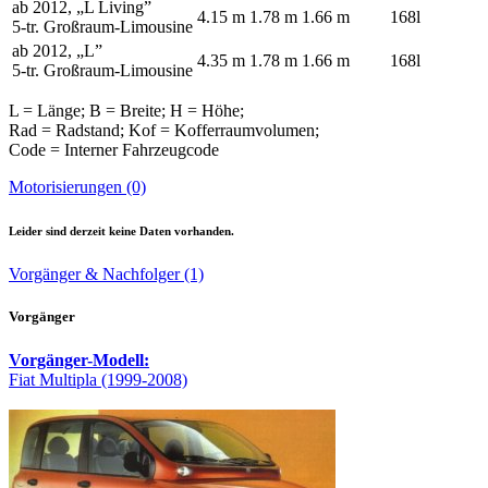
ab 2012, „L Living”
4.15 m
1.78 m
1.66 m
168l
5-tr. Großraum-Limousine
ab 2012, „L”
4.35 m
1.78 m
1.66 m
168l
5-tr. Großraum-Limousine
L = Länge; B = Breite; H = Höhe;
Rad = Radstand; Kof = Kofferraumvolumen;
Code = Interner Fahrzeugcode
Motorisierungen (0)
Leider sind derzeit keine Daten vorhanden.
Vorgänger & Nachfolger (1)
Vorgänger
Vorgänger-Modell:
Fiat Multipla (1999-2008)