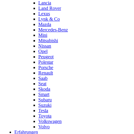
Lancia
Land Rover
Lexus
Lynk & Co
Mazda
Mercedes-Benz
Mini
Mitsubishi
Nissan
Opel
Peugeot
Polestar
Porsche
Renault
Saab
Seat
Skoda
Smart
Subaru
Suzuki
Tesla
Toyota
Volkswagen
Volvo
Erfahrungen