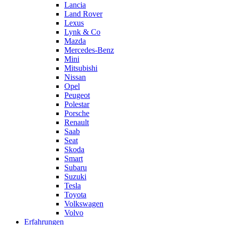
Lancia
Land Rover
Lexus
Lynk & Co
Mazda
Mercedes-Benz
Mini
Mitsubishi
Nissan
Opel
Peugeot
Polestar
Porsche
Renault
Saab
Seat
Skoda
Smart
Subaru
Suzuki
Tesla
Toyota
Volkswagen
Volvo
Erfahrungen