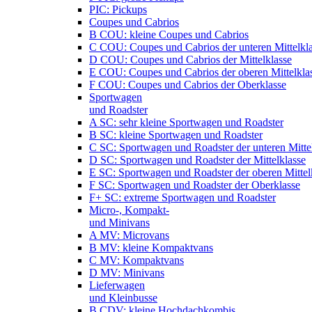
PIC: Pickups
Coupes und Cabrios
B COU: kleine Coupes und Cabrios
C COU: Coupes und Cabrios der unteren Mittelkl
D COU: Coupes und Cabrios der Mittelklasse
E COU: Coupes und Cabrios der oberen Mittelkla
F COU: Coupes und Cabrios der Oberklasse
Sportwagen
und Roadster
A SC: sehr kleine Sportwagen und Roadster
B SC: kleine Sportwagen und Roadster
C SC: Sportwagen und Roadster der unteren Mitte
D SC: Sportwagen und Roadster der Mittelklasse
E SC: Sportwagen und Roadster der oberen Mittel
F SC: Sportwagen und Roadster der Oberklasse
F+ SC: extreme Sportwagen und Roadster
Micro-, Kompakt-
und Minivans
A MV: Microvans
B MV: kleine Kompaktvans
C MV: Kompaktvans
D MV: Minivans
Lieferwagen
und Kleinbusse
B CDV: kleine Hochdachkombis