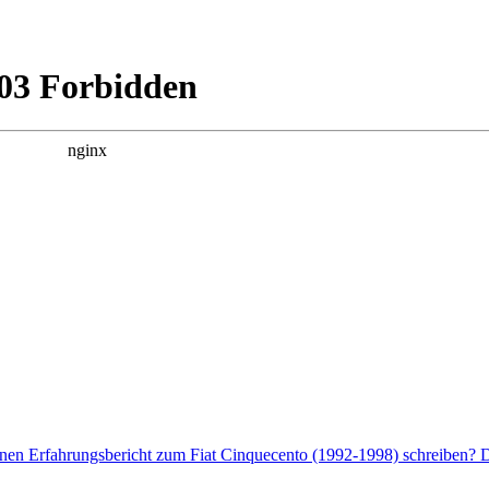
enen Erfahrungsbericht zum Fiat Cinquecento (1992-1998) schreiben? D