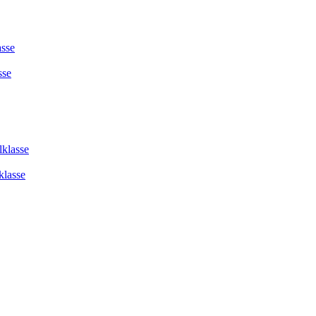
asse
sse
lklasse
klasse