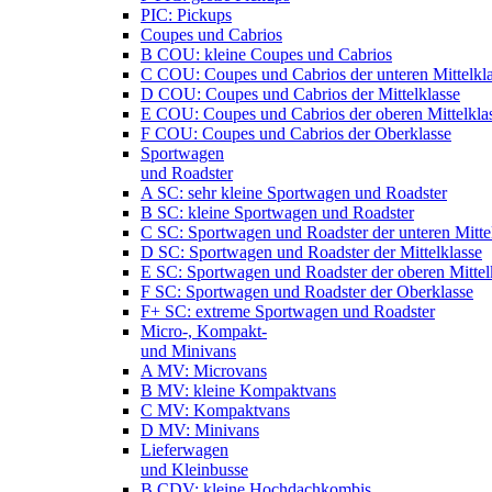
PIC: Pickups
Coupes und Cabrios
B COU: kleine Coupes und Cabrios
C COU: Coupes und Cabrios der unteren Mittelkl
D COU: Coupes und Cabrios der Mittelklasse
E COU: Coupes und Cabrios der oberen Mittelkla
F COU: Coupes und Cabrios der Oberklasse
Sportwagen
und Roadster
A SC: sehr kleine Sportwagen und Roadster
B SC: kleine Sportwagen und Roadster
C SC: Sportwagen und Roadster der unteren Mitte
D SC: Sportwagen und Roadster der Mittelklasse
E SC: Sportwagen und Roadster der oberen Mittel
F SC: Sportwagen und Roadster der Oberklasse
F+ SC: extreme Sportwagen und Roadster
Micro-, Kompakt-
und Minivans
A MV: Microvans
B MV: kleine Kompaktvans
C MV: Kompaktvans
D MV: Minivans
Lieferwagen
und Kleinbusse
B CDV: kleine Hochdachkombis