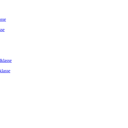
asse
sse
lklasse
klasse