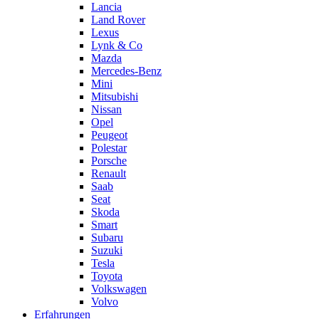
Lancia
Land Rover
Lexus
Lynk & Co
Mazda
Mercedes-Benz
Mini
Mitsubishi
Nissan
Opel
Peugeot
Polestar
Porsche
Renault
Saab
Seat
Skoda
Smart
Subaru
Suzuki
Tesla
Toyota
Volkswagen
Volvo
Erfahrungen