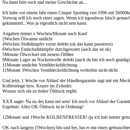
Na dann hört euch mal meine Geschichte an...
Ich habe vor einem Jahr einen Cinque Sporting von 1996 mit 56000
Vorweg will ich noch eines sagen. Wenn ich irgendwas falsch gemacht
gekümmert...Was ja eigentlich nicht sein kann.
Angaben immer x Wochen/Monate nach Kauf
2Wochen Ölwanne undicht
4Wochen Stoßdämpfer vorne defekt (ok das kann passieren)
6Wochen Endschalldämpfer durchgerostet (auch das ist ok)
5Monate Ölwechsel mit neuem Ölfilter
9Monate Lager an Nockenwelle defekt (auch da bin ich noch gnädig)
11Monate undichte Ventildeckeldichtung
11Monate 3Wochen Ventildeckeldichtung weiterhin nicht dicht
Und jetzt, 1 Woche vor Ablauf der Händlergarantie sagt mir ein Mec
Kolbenringe bzw. Krazer im Zylinder.
Woraus sich ein zu hoher Öldruck ergibt.
XXX sagte: Na na des kann net sein! Ich noch vor Ablauf der Gara
Ergebnis: Alles OK Öldruck ist in Ordnung!
12Monate und 1Woche KOLBENFRESSER! (ja ich hab immer genug 
OK nach langem (5Wochen) hin und her, hat er mir einen gebrauchte