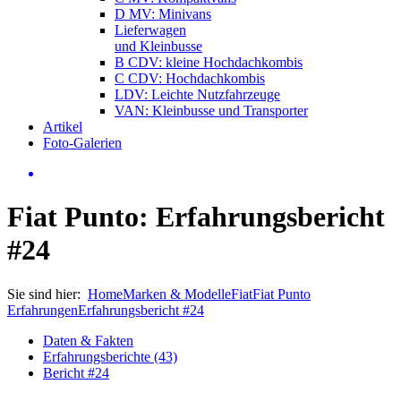
D MV: Minivans
Lieferwagen
und Kleinbusse
B CDV: kleine Hochdachkombis
C CDV: Hochdachkombis
LDV: Leichte Nutzfahrzeuge
VAN: Kleinbusse und Transporter
Artikel
Foto-Galerien
Fiat Punto: Erfahrungsbericht
#24
Sie sind hier:
Home
Marken & Modelle
Fiat
Fiat Punto
Erfahrungen
Erfahrungsbericht #24
Daten & Fakten
Erfahrungsberichte (43)
Bericht #24