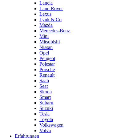
Lancia
Land Rover
Lexus
Lynk & Co
Mazda
Mercedes-Benz
Mini
Mitsubishi
Nissan
Opel
Peugeot
Polestar
Porsche
Renault
Saab
Seat
Skoda
Smart
Subaru
Suzuki
Tesla
Toyota
Volkswagen
Volvo
Erfahrungen