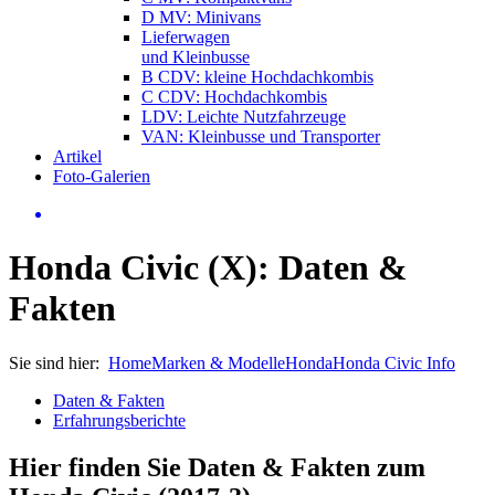
D MV: Minivans
Lieferwagen
und Kleinbusse
B CDV: kleine Hochdachkombis
C CDV: Hochdachkombis
LDV: Leichte Nutzfahrzeuge
VAN: Kleinbusse und Transporter
Artikel
Foto-Galerien
Honda Civic (X): Daten &
Fakten
Sie sind hier:
Home
Marken & Modelle
Honda
Honda Civic Info
Daten & Fakten
Erfahrungsberichte
Hier finden Sie Daten & Fakten zum