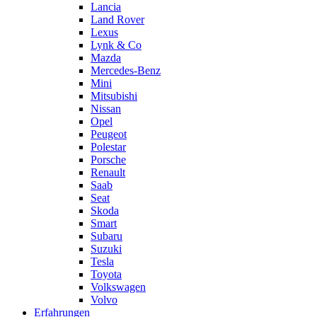
Lancia
Land Rover
Lexus
Lynk & Co
Mazda
Mercedes-Benz
Mini
Mitsubishi
Nissan
Opel
Peugeot
Polestar
Porsche
Renault
Saab
Seat
Skoda
Smart
Subaru
Suzuki
Tesla
Toyota
Volkswagen
Volvo
Erfahrungen