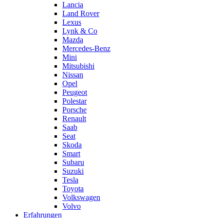
Lancia
Land Rover
Lexus
Lynk & Co
Mazda
Mercedes-Benz
Mini
Mitsubishi
Nissan
Opel
Peugeot
Polestar
Porsche
Renault
Saab
Seat
Skoda
Smart
Subaru
Suzuki
Tesla
Toyota
Volkswagen
Volvo
Erfahrungen