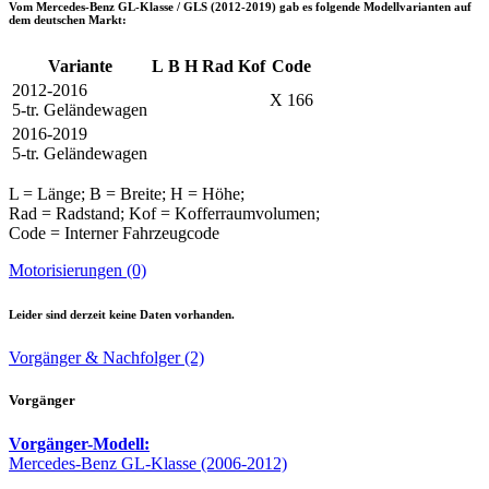
Vom
Mercedes-Benz GL-Klasse / GLS (2012-2019)
gab es folgende Modellvarianten auf
dem deutschen Markt:
Variante
L
B
H
Rad
Kof
Code
2012-2016
X 166
5-tr. Geländewagen
2016-2019
5-tr. Geländewagen
L = Länge; B = Breite; H = Höhe;
Rad = Radstand; Kof = Kofferraumvolumen;
Code = Interner Fahrzeugcode
Motorisierungen (0)
Leider sind derzeit keine Daten vorhanden.
Vorgänger & Nachfolger (2)
Vorgänger
Vorgänger-Modell:
Mercedes-Benz GL-Klasse (2006-2012)